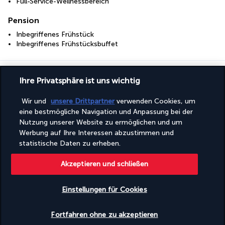
Full-Service-Wellnessbereich
Pension
Inbegriffenes Frühstück
Inbegriffenes Frühstücksbuffet
Ihr Angebot
Ihre Privatsphäre ist uns wichtig
Entdecken Sie dieses wunderschöne
Wir und
unsere Drittpartner
verwenden Cookies, um
Reiseziel
eine bestmögliche Navigation und Anpassung bei der
Nutzung unserer Website zu ermöglichen und um
Werbung auf Ihre Interessen abzustimmen und
Nützliche Informationen
statistische Daten zu erheben.
Akzeptieren und schließen
Einstellungen für Cookies
Turkish Airlines Holidays
Verfügbarkeit überprüfen
Bewertet
4,2
/ 5
Fortfahren ohne zu akzeptieren