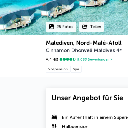
25 Fotos
Teilen
Malediven, Nord-Malé-Atoll
Cinnamon Dhonveli Maldives
4
*
4,7
9.083
Bewertungen
Vollpension
Spa
Unser Angebot für Sie
Ein Aufenthalt in einem
Superi
Halbpension