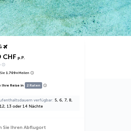
G
9 CHF
p.P.
e
Sie
1.709
+
Meilen
 Ihre Reise in
2 Raten
ufenthaltsdauern verfügbar
5, 6, 7, 8,
, 12, 13 oder 14 Nächte
 Sie Ihren Abflugort