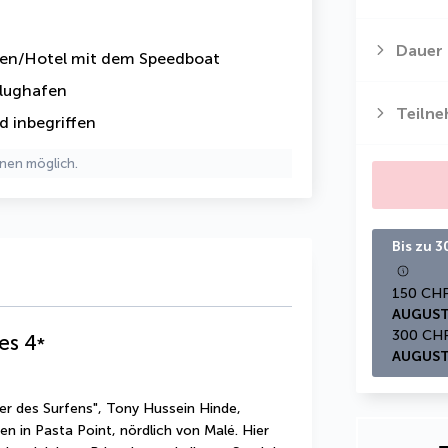
Dauer
fen/Hotel mit dem Speedboat
lughafen
Teiln
d inbegriffen
nen möglich.
Bis zu 
AUGUST
es
4
*
AUGUST
er des Surfens", Tony Hussein Hinde, 
 in Pasta Point, nördlich von Malé. Hier 