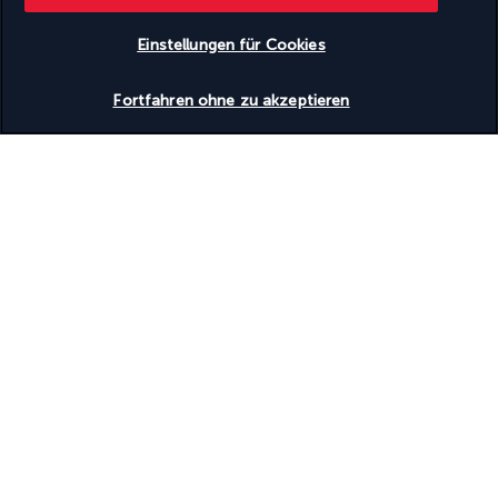
Mehr anzeigen
Einstellungen für Cookies
Verfügbarkeit überprüfen
Fortfahren ohne zu akzeptieren
GUT ZU WISSEN
Nützliche Informationen
Turkish Airlines Holidays
Bewertet
4,2
/ 5
Basierend auf
952
Meinungen