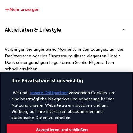
Mehr anzeigen
Aktivitäten & Lifestyle
Verbringen Sie angenehme Momente in den Lounges, auf der 
Dachterrasse oder im Fitnessraum dieses eleganten Hotels. 
Dank seiner günstigen Lage können Sie die Pilgerstätten 
schnell erreichen.
Nutzen Sie morgens die Geräte im Fitnessraum, um zu 
Ihre Privatsphäre ist uns wichtig
trainieren und sich in Form zu bringen. Anschließend können Sie 
sich in einem der Sessel in den Lounges niederlassen, einen Tee 
Wir und
unsere Drittpartner
verwenden Cookies, um
trinken und mithilfe der kostenfreien WLAN-Verbindung Ihre 
eine bestmögliche Navigation und Anpassung bei der
Besichtigungen für den Tag planen. Die Dachterrasse erweist 
Nutzung unserer Website zu ermöglichen und um
sich als idealer Ort, um den Blick über die Stadt und die 
Werbung auf Ihre Interessen abzustimmen und
umliegenden Landschaften schweifen zu lassen. Sobald Sie 
statistische Daten zu erheben.
ausgehfertig sind, bringt Sie der kostenlose Shuttle-Bus zu den 
heiligen Stätten von Mekka.
Akzeptieren und schließen