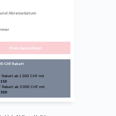
 und Abreisedatum
ehmer
Preis berechnen
300 CHF Rabatt
150 CHF Rabatt ab 1.500 CHF mit 
150
300 CHF Rabatt ab 3.000 CHF mit 
300