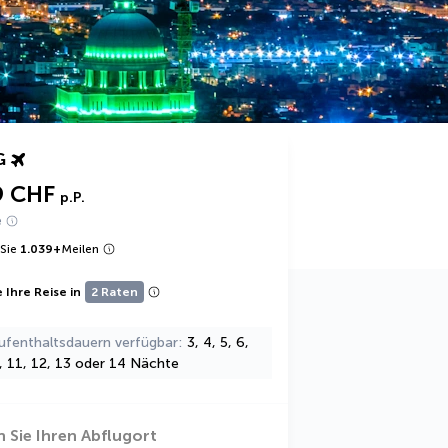
G
9 CHF
p.P.
e
Sie
1.039
+
Meilen
 Ihre Reise in
2 Raten
ufenthaltsdauern verfügbar
3, 4, 5, 6,
0, 11, 12, 13 oder 14 Nächte
 Sie Ihren Abflugort