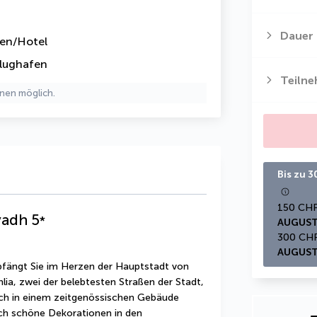
Dauer
fen/Hotel
lughafen
Teiln
nen möglich.
Bis zu 
yadh
5
*
AUGUST
AUGUST
fängt Sie im Herzen der Hauptstadt von 
lia, zwei der belebtesten Straßen der Stadt, 
ch in einem zeitgenössischen Gebäude 
ich schöne Dekorationen in den 