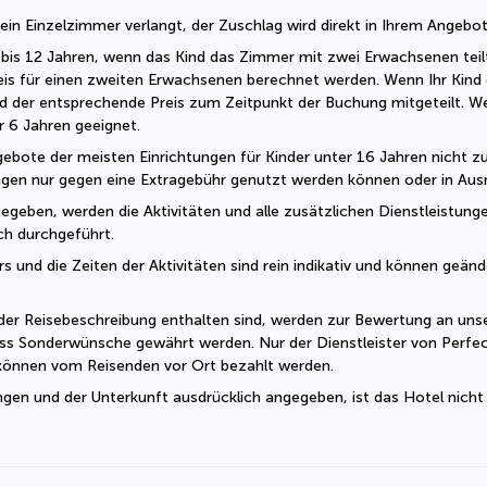
r ein Einzelzimmer verlangt, der Zuschlag wird direkt in Ihrem Angebo
 2 bis 12 Jahren, wenn das Kind das Zimmer mit zwei Erwachsenen teil
eis für einen zweiten Erwachsenen berechnet werden. Wenn Ihr Kind o
d der entsprechende Preis zum Zeitpunkt der Buchung mitgeteilt. W
er 6 Jahren geeignet.
ebote der meisten Einrichtungen für Kinder unter 16 Jahren nicht zug
ungen nur gegen eine Extragebühr genutzt werden können oder in Ausn
geben, werden die Aktivitäten und alle zusätzlichen Dienstleistungen
sch durchgeführt.
und die Zeiten der Aktivitäten sind rein indikativ und können geände
der Reisebeschreibung enthalten sind, werden zur Bewertung an unser
ss Sonderwünsche gewährt werden. Nur der Dienstleister von Perfec
 können vom Reisenden vor Ort bezahlt werden.
ngen und der Unterkunft ausdrücklich angegeben, ist das Hotel nicht