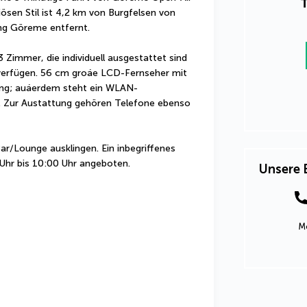
T
ösen Stil ist 4,2 km von Burgfelsen von 
ng Göreme entfernt.
 Zimmer, die individuell ausgestattet sind 
erfügen. 56 cm groáe LCD-Fernseher mit 
ung; auáerdem steht ein WLAN-
g. Zur Austattung gehören Telefone ebenso 
ar/Lounge ausklingen. Ein inbegriffenes 
 Uhr bis 10:00 Uhr angeboten.
Unsere 
Mo