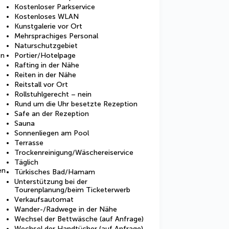
Kostenloser Parkservice
Kostenloses WLAN
Kunstgalerie vor Ort
Mehrsprachiges Personal
Naturschutzgebiet
en
Portier/Hotelpage
Rafting in der Nähe
Reiten in der Nähe
Reitstall vor Ort
Rollstuhlgerecht – nein
Rund um die Uhr besetzte Rezeption
Safe an der Rezeption
Sauna
Sonnenliegen am Pool
Terrasse
Trockenreinigung/Wäschereiservice
Täglich
en
Türkisches Bad/Hamam
Unterstützung bei der
Tourenplanung/beim Ticketerwerb
Verkaufsautomat
Wander-/Radwege in der Nähe
Wechsel der Bettwäsche (auf Anfrage)
Wechsel der Handtücher (auf Anfrage)