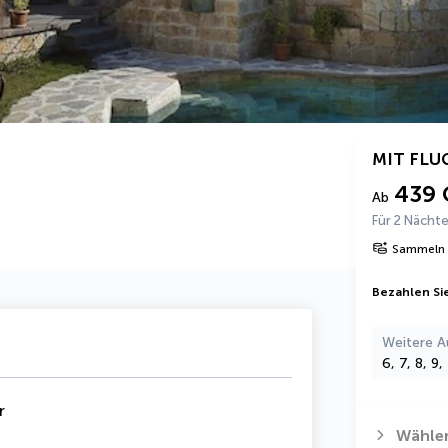
MIT FLU
439 
Ab
Für 2 Nächt
Sammeln 
Bezahlen Sie
Weitere A
6, 7, 8, 9
r
Wählen