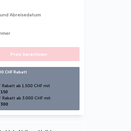
 und Abreisedatum
ehmer
Preis berechnen
300 CHF Rabatt
150 CHF Rabatt ab 1.500 CHF mit 
150
300 CHF Rabatt ab 3.000 CHF mit 
300