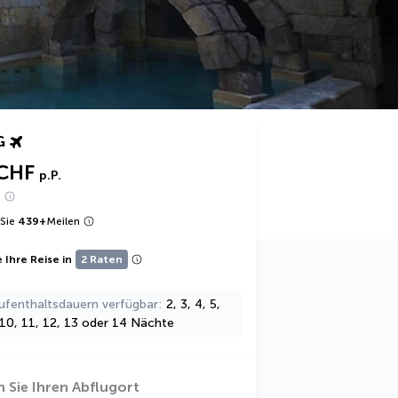
G
CHF
p.P.
e
Sie
439
+
Meilen
 Ihre Reise in
2 Raten
ufenthaltsdauern verfügbar
2, 3, 4, 5,
, 10, 11, 12, 13 oder 14 Nächte
 Sie Ihren Abflugort