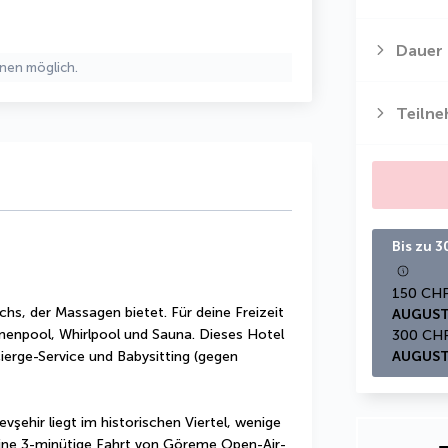
Dauer
nen möglich.
Teiln
Bis zu 
hs, der Massagen bietet. Für deine Freizeit 
AUGUST
nnenpool, Whirlpool und Sauna. Dieses Hotel 
erge-Service und Babysitting (gegen 
AUGUST
ehir liegt im historischen Viertel, wenige 
ine 3-minütige Fahrt von Göreme Open-Air-