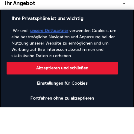
Ihr Angebot
Entdecken Sie dieses wunderschöne
Ihre Privatsphäre ist uns wichtig
Reiseziel
Wir und
unsere Drittpartner
verwenden Cookies, um
eine bestmögliche Navigation und Anpassung bei der
Nützliche Informationen
Nutzung unserer Website zu ermöglichen und um
Werbung auf Ihre Interessen abzustimmen und
statistische Daten zu erheben.
Akzeptieren und schließen
Turkish Airlines Holidays
Einstellungen für Cookies
Bewertet
4,2
/ 5
Verfügbarkeit überprüfen
Fortfahren ohne zu akzeptieren
Basierend auf
951
Meinungen