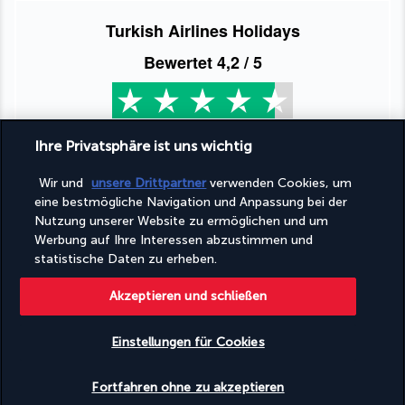
Turkish Airlines Holidays
Bewertet
4,2
/ 5
Basierend auf
953
Meinungen
Ihre Privatsphäre ist uns wichtig
Wir und
unsere Drittpartner
verwenden Cookies, um
eine bestmögliche Navigation und Anpassung bei der
Nutzung unserer Website zu ermöglichen und um
Werbung auf Ihre Interessen abzustimmen und
Unsere Experten stehen Ihnen zur Seite
statistische Daten zu erheben.
(+41) 315280643
Akzeptieren und schließen
Montag bis Freitag von 10 bis 20 Uhr
Einstellungen für Cookies
Produktnummer: 233742
Verfügbarkeit überprüfen
Fortfahren ohne zu akzeptieren