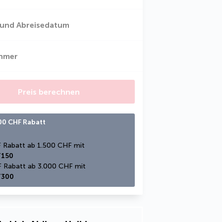
 und Abreisedatum
ehmer
Preis berechnen
300 CHF Rabatt
150 CHF Rabatt ab 1.500 CHF mit 
150
300 CHF Rabatt ab 3.000 CHF mit 
300