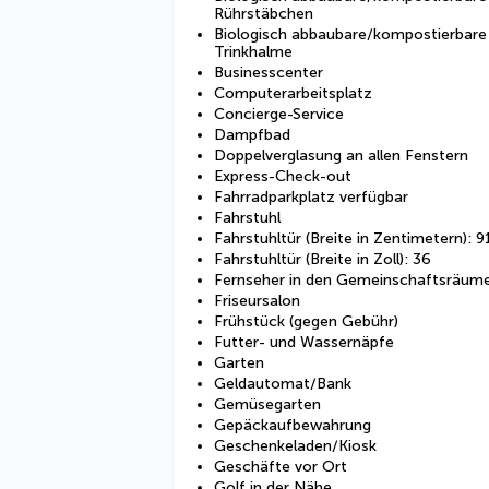
Rührstäbchen
Biologisch abbaubare/kompostierbare
Trinkhalme
Businesscenter
Computerarbeitsplatz
Concierge-Service
Dampfbad
Doppelverglasung an allen Fenstern
Express-Check-out
Fahrradparkplatz verfügbar
Fahrstuhl
Fahrstuhltür (Breite in Zentimetern): 9
Fahrstuhltür (Breite in Zoll): 36
Fernseher in den Gemeinschaftsräum
Friseursalon
Frühstück (gegen Gebühr)
Futter- und Wassernäpfe
Garten
Geldautomat/Bank
Gemüsegarten
Gepäckaufbewahrung
Geschenkeladen/Kiosk
Geschäfte vor Ort
Golf in der Nähe