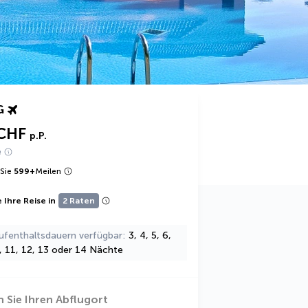
G
CHF
p.P.
e
Sie
599
+
Meilen
 Ihre Reise in
2 Raten
ufenthaltsdauern verfügbar
3, 4, 5, 6,
0, 11, 12, 13 oder 14 Nächte
 Sie Ihren Abflugort