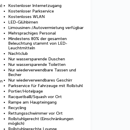
):
Kostenloser Internetzugang
Kostenloser Parkservice
Kostenloses WLAN
LED-Glühbirnen
Limousinen-/Autovermietung verfügbar
Mehrsprachiges Personal
Mindestens 80% der gesamten
Beleuchtung stammt von LED-
Leuchtmitteln
Nachtclub
Nur wassersparende Duschen
Nur wassersparende Toiletten
Nur wiederverwendbare Tassen und
Becher
Nur wiederverwendbares Geschirr
en
Parkservice für Fahrzeuge mit Rollstuhl
Portier/Hotelpage
Racquetballl/Squash vor Ort
Rampe am Haupteingang
Recycling
Rettungsschwimmer vor Ort
Rollstuhlgerecht (Einschränkungen
möglich)
Rollstuhlgerechte Lounge