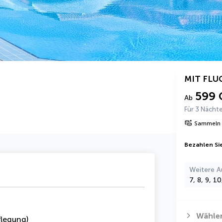
MIT FLU
599 
Ab
Für 3 Nächt
Sammeln 
Bezahlen Sie
Weitere A
7, 8, 9, 1
Wählen
legung)