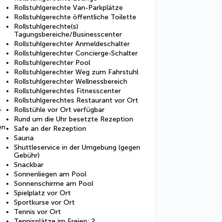
Rollstuhlgerechte Van-Parkplätze
Rollstuhlgerechte öffentliche Toilette
Rollstuhlgerechte(s)
Tagungsbereiche/Businesscenter
Rollstuhlgerechter Anmeldeschalter
Rollstuhlgerechter Concierge-Schalter
Rollstuhlgerechter Pool
Rollstuhlgerechter Weg zum Fahrstuhl
Rollstuhlgerechter Wellnessbereich
Rollstuhlgerechtes Fitnesscenter
Rollstuhlgerechtes Restaurant vor Ort
1
Rollstühle vor Ort verfügbar
Rund um die Uhr besetzte Rezeption
en
Safe an der Rezeption
Sauna
Shuttleservice in der Umgebung (gegen
Gebühr)
Snackbar
Sonnenliegen am Pool
Sonnenschirme am Pool
Spielplatz vor Ort
Sportkurse vor Ort
Tennis vor Ort
Tennisplätze im Freien: 2