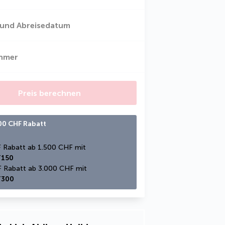
 und Abreisedatum
ehmer
Preis berechnen
300 CHF Rabatt
150 CHF Rabatt ab 1.500 CHF mit 
150
300 CHF Rabatt ab 3.000 CHF mit 
300