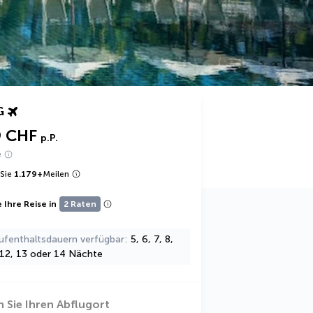
G
9 CHF
p.P.
e
Sie
1.179
+
Meilen
 Ihre Reise in
2 Raten
ufenthaltsdauern verfügbar
5, 6, 7, 8,
, 12, 13 oder 14 Nächte
 Sie Ihren Abflugort