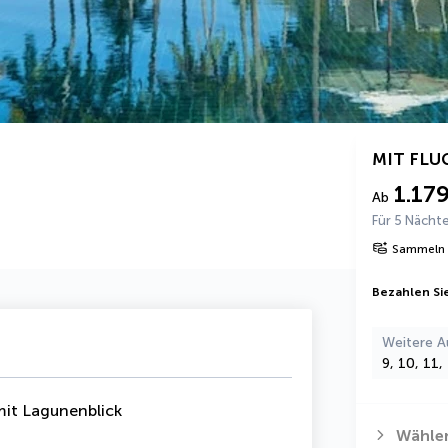
MIT FLU
1.17
Ab
Für 5 Nächt
Sammeln 
Bezahlen Sie
Weitere A
9, 10, 11
it Lagunenblick
Wählen