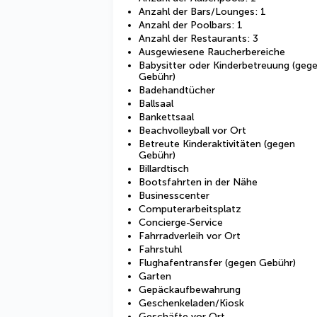
Anzahl der Bars/Lounges: 1
Anzahl der Poolbars: 1
Anzahl der Restaurants: 3
Ausgewiesene Raucherbereiche
Babysitter oder Kinderbetreuung (geg
Gebühr)
Badehandtücher
Ballsaal
Bankettsaal
Beachvolleyball vor Ort
Betreute Kinderaktivitäten (gegen
Gebühr)
Billardtisch
Bootsfahrten in der Nähe
Businesscenter
Computerarbeitsplatz
Concierge-Service
Fahrradverleih vor Ort
Fahrstuhl
Flughafentransfer (gegen Gebühr)
Garten
Gepäckaufbewahrung
Geschenkeladen/Kiosk
Geschäfte vor Ort