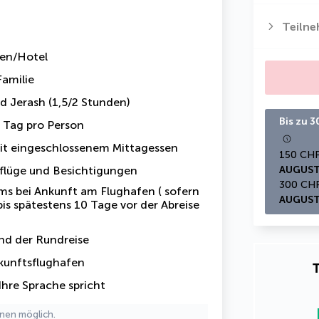
m
Teiln
fen/Hotel
Familie
d Jerash (1,5/2 Stunden)
Bis zu 
Tag pro Person
mit eingeschlossenem Mittagessen
flüge und Besichtigungen
AUGUST
ums
bei Ankunft am Flughafen ( sofern
AUGUST
bis spätestens 10 Tage vor der Abreise
d der Rundreise
kunftsflughafen
T
 Ihre Sprache spricht
nen möglich.