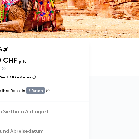
G
9 CHF
p.P.
e
Sie
1.689
+
Meilen
 Ihre Reise in
2 Raten
 Sie Ihren Abflugort
 und Abreisedatum