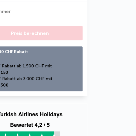
ehmer
Preis berechnen
300 CHF Rabatt
150 CHF Rabatt ab 1.500 CHF mit 
150
300 CHF Rabatt ab 3.000 CHF mit 
300
urkish Airlines Holidays
Bewertet
4,2
/ 5