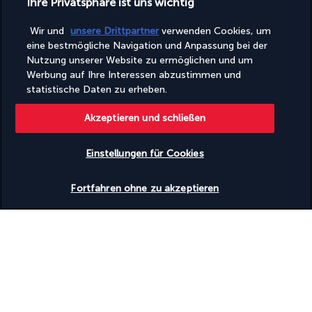
Ihre Privatsphäre ist uns wichtig
Aktivitäten
Wasserspender
Wellness in der Nähe
Wir und
unsere Drittpartner
verwenden Cookies, um
eine bestmögliche Navigation und Anpassung bei der
Zugänglichkeit
Nutzung unserer Website zu ermöglichen und um
Rollstuhlgerechter Weg
Werbung auf Ihre Interessen abzustimmen und
statistische Daten zu erheben.
Entdecken Sie dieses wunderschöne
Akzeptieren und schließen
Reiseziel
Einstellungen für Cookies
Nützliche Informationen
Verfügbarkeit überprüfen
Fortfahren ohne zu akzeptieren
Turkish Airlines Holidays
Bewertet
4,2
/ 5