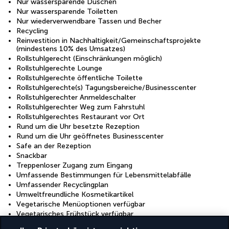
Nur wassersparende Duschen
Nur wassersparende Toiletten
Nur wiederverwendbare Tassen und Becher
Recycling
Reinvestition in Nachhaltigkeit/Gemeinschaftsprojekte
(mindestens 10% des Umsatzes)
Rollstuhlgerecht (Einschränkungen möglich)
Rollstuhlgerechte Lounge
Rollstuhlgerechte öffentliche Toilette
Rollstuhlgerechte(s) Tagungsbereiche/Businesscenter
Rollstuhlgerechter Anmeldeschalter
Rollstuhlgerechter Weg zum Fahrstuhl
Rollstuhlgerechtes Restaurant vor Ort
Rund um die Uhr besetzte Rezeption
Rund um die Uhr geöffnetes Businesscenter
Safe an der Rezeption
Snackbar
Treppenloser Zugang zum Eingang
Umfassende Bestimmungen für Lebensmittelabfälle
Umfassender Recyclingplan
Umweltfreundliche Kosmetikartikel
Vegetarische Menüoptionen verfügbar
Vegetarisches Frühstück verfügbar
Von örtlichen Unternehmen organisierte Touren und