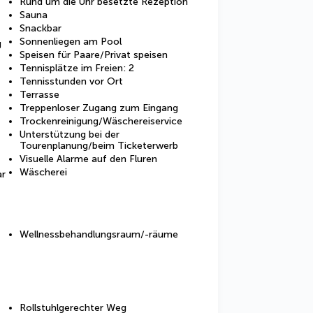
Rund um die Uhr besetzte Rezeption
Sauna
Snackbar
Sonnenliegen am Pool
g
Speisen für Paare/Privat speisen
Tennisplätze im Freien: 2
Tennisstunden vor Ort
Terrasse
Treppenloser Zugang zum Eingang
Trockenreinigung/Wäschereiservice
Unterstützung bei der
Tourenplanung/beim Ticketerwerb
Visuelle Alarme auf den Fluren
Wäscherei
ar
Wellnessbehandlungsraum/-räume
Rollstuhlgerechter Weg