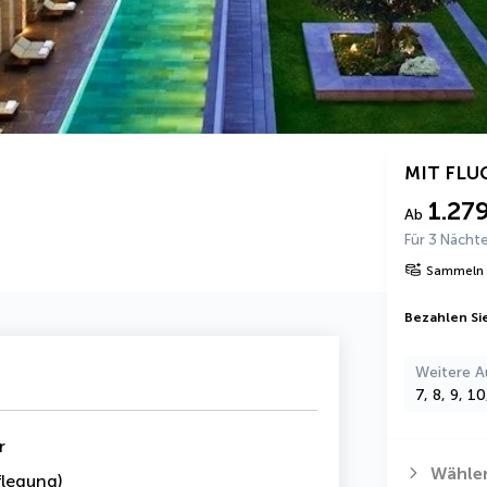
MIT FLU
1.27
Ab
Für 3 Nächt
Sammeln 
Bezahlen Sie
Weitere A
7, 8, 9, 1
r
Wählen
legung)