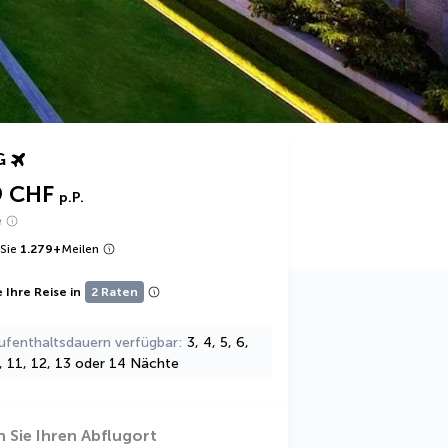
G
9 CHF
p.P.
e
Sie
1.279
+
Meilen
 Ihre Reise in
2 Raten
ufenthaltsdauern verfügbar
3, 4, 5, 6,
0, 11, 12, 13 oder 14 Nächte
 Sie Ihren Abflugort