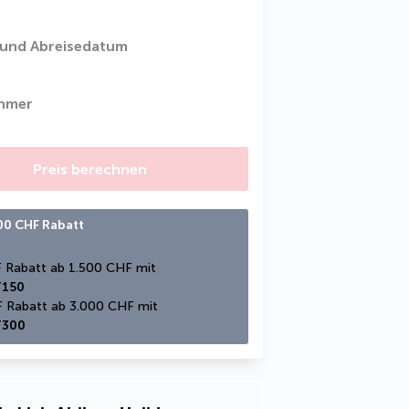
 und Abreisedatum
ehmer
Preis berechnen
300 CHF Rabatt
150 CHF Rabatt ab 1.500 CHF mit 
150
300 CHF Rabatt ab 3.000 CHF mit 
300