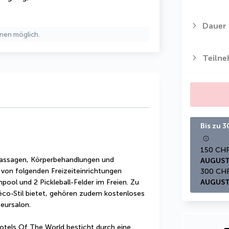
Dauer
nen möglich.
Teiln
Bis zu 
Massagen, Körperbehandlungen und 
AUGUST
von folgenden Freizeiteinrichtungen 
pool und 2 Pickleball-Felder im Freien. Zu 
AUGUST
déco-Stil bietet, gehören zudem kostenloses 
eursalon.
tels Of The World besticht durch eine 