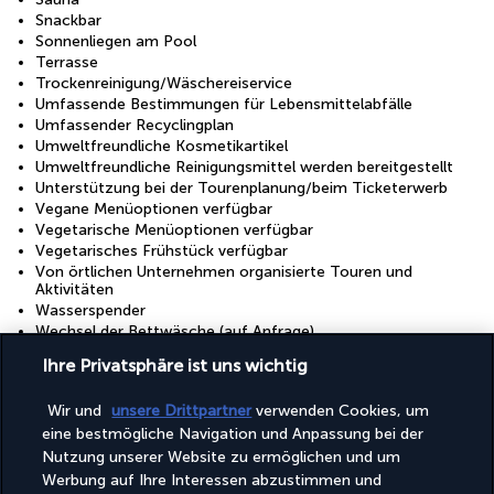
Snackbar
Sonnenliegen am Pool
Terrasse
Trockenreinigung/Wäschereiservice
Umfassende Bestimmungen für Lebensmittelabfälle
Umfassender Recyclingplan
Umweltfreundliche Kosmetikartikel
Umweltfreundliche Reinigungsmittel werden bereitgestellt
Unterstützung bei der Tourenplanung/beim Ticketerwerb
Vegane Menüoptionen verfügbar
Vegetarische Menüoptionen verfügbar
Vegetarisches Frühstück verfügbar
Von örtlichen Unternehmen organisierte Touren und
Aktivitäten
Wasserspender
Wechsel der Bettwäsche (auf Anfrage)
Wechsel der Handtücher (auf Anfrage)
Ihre Privatsphäre ist uns wichtig
Wäscherei
Wir und
unsere Drittpartner
verwenden Cookies, um
Einrichtungen
eine bestmögliche Navigation und Anpassung bei der
Fitnesseinrichtungen
Nutzung unserer Website zu ermöglichen und um
Konferenzfläche
Werbung auf Ihre Interessen abzustimmen und
Tagungsräume