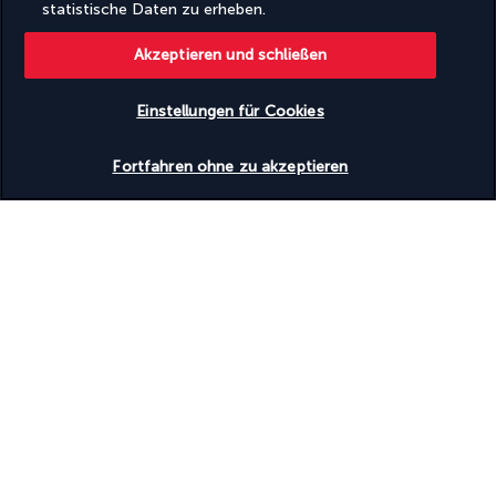
statistische Daten zu erheben.
Zugänglichkeit
Akzeptieren und schließen
Rollstuhlgerecht
Einstellungen für Cookies
Ihr Angebot
Verfügbarkeit überprüfen
Fortfahren ohne zu akzeptieren
Entdecken Sie dieses wunderschöne
Reiseziel
Nützliche Informationen
Turkish Airlines Holidays
Bewertet
4,2
/ 5