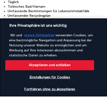
Täglich
Türkisches Bad/Hamam
Umfassende Bestimmungen für Lebensmittelabfälle
Umfassender Recyclingplan
Umweltfreundliche Reinigungsmittel werden bereitgestellt
Unterstützung bei der Tourenplanung/beim Ticketerwerb
Ihre Privatsphäre ist uns wichtig
Vegane Menüoptionen verfügbar
Vegetarische Menüoptionen verfügbar
Wir und
unsere Drittpartner
verwenden Cookies, um
Vegetarisches Frühstück verfügbar
eine bestmögliche Navigation und Anpassung bei der
Verkaufsautomat
Nutzung unserer Website zu ermöglichen und um
Wasserfahrzeuge vor Ort
Werbung auf Ihre Interessen abzustimmen und
Wasserrutsche
statistische Daten zu erheben.
Wassersportausrüstung
Wechsel der Bettwäsche (auf Anfrage)
Akzeptieren und schließen
Wechsel der Handtücher (auf Anfrage)
Yoga-Kurse vor Ort
Einstellungen für Cookies
Einrichtungen
Verfügbarkeit überprüfen
Fitnesscenter
Fortfahren ohne zu akzeptieren
Fitnesseinrichtungen
Full-Service-Wellnessbereich
Kinderbecken
Konferenzzentrum