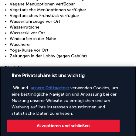
Vegane Menüoptionen verfügbar
Vegetarische Menüoptionen verfügbar
Vegetarisches Frühstück verfügbar
Wasserfahrzeuge vor Ort
Wasserrutsche
Wasserski vor Ort
Windsurfen in der Nähe
Wäscherei
Yoga-Kurse vor Ort
Zeitungen in der Lobby (gegen Gebühr)
Einrichtungen
Ihre Privatsphäre ist uns wichtig
Fitnesscenter
Fitnesseinrichtungen
Full-Service-Wellnessbereich
Wir und
unsere Drittpartner
verwenden Cookies, um
Kinderbecken
eine bestmögliche Navigation und Anpassung bei der
Konferenzfläche
Nutzung unserer Website zu ermöglichen und um
Kostenloser Zugang zum Wasserpark
Werbung auf Ihre Interessen abzustimmen und
Tagungsräume
statistische Daten zu erheben.
Zugänglichkeit
Akzeptieren und schließen
Rollstuhlgerechte Parkplätze