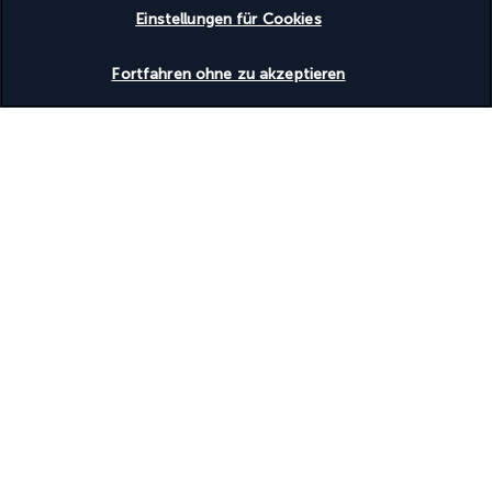
Rollstuhlgerechter Weg
Einstellungen für Cookies
Entdecken Sie dieses wunderschöne
Verfügbarkeit überprüfen
Fortfahren ohne zu akzeptieren
Reiseziel
Nützliche Informationen
Turkish Airlines Holidays
Bewertet
4,2
/ 5
Basierend auf
957
Meinungen