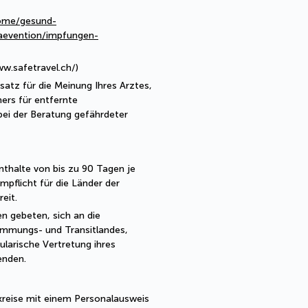
ome/gesund-
aevention/impfungen-
ww.safetravel.ch/)
satz für die Meinung Ihres Arztes,
ers für entfernte
ei der Beratung gefährdeter
nthalte von bis zu 90 Tagen je
pflicht für die Länder der
eit.
n gebeten, sich an die
immungs- und Transitlandes,
ularische Vertretung ihres
enden.
kreise mit einem Personalausweis