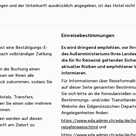
ngen und der Unterkunft ausdrücklich angegeben, ist das Hotel nicht
Einreisebestimmungen
st eine Bestätigungs-E-
Es wird dringend empfohlen, vor Ihre
ach vollständiger Zahlung 
des Außenministeriums Ihres Landes
die für Ihr Reiseziel geltenden Sich
aktueller Risiken und empfohlener
rn die Buchung einen 
informieren.
sen wir Ihnen alle 
Für Informationen über Reiseformali
ck zukommen, sodass Sie 
auf dieser Seite genannten Bestimmu
Sie sich bitte an die Konsularstellen
otels, Transfers, 
Bestimmungs- und/oder Transitlandes
ten Sie einen oder mehrere 
Website des Eidgenössischen Depart
önnen.
Angelegenheiten finden:
en werden auf diesen 
https://www.eda.admin.ch/eda/de/h
ft am Zielort zu 
reisehinweise.html
und
https://www.eda.admin.ch/eda/de/h