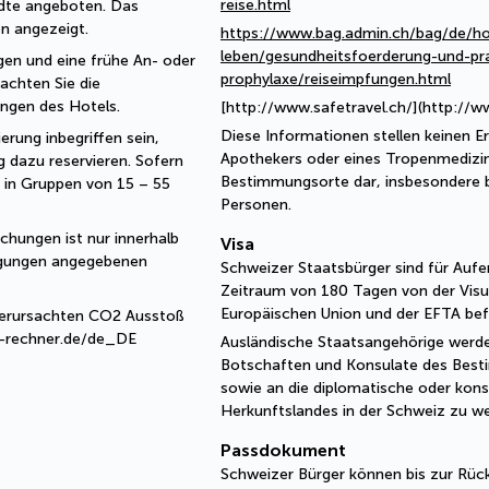
reise.html
dte angeboten. Das 
n angezeigt.
https://www.bag.admin.ch/bag/de/h
leben/gesundheitsfoerderung-und-pr
en und eine frühe An- oder 
prophylaxe/reiseimpfungen.html
achten Sie die 
ngen des Hotels. 
[http://www.safetravel.ch/](http://w
Diese Informationen stellen keinen Er
erung inbegriffen sein, 
Apothekers oder eines Tropenmedizin
 dazu reservieren. Sofern 
Bestimmungsorte dar, insbesondere b
 in Gruppen von 15 – 55 
Personen.
hungen ist nur innerhalb 
Visa
ngungen angegebenen 
Schweizer Staatsbürger sind für Aufe
Zeitraum von 180 Tagen von der Visum
Europäischen Union und der EFTA befr
 verursachten CO2 Ausstoß 
2-rechner.de/de_DE
Ausländische Staatsangehörige werde
Botschaften und Konsulate des Best
sowie an die diplomatische oder kons
Herkunftslandes in der Schweiz zu w
Passdokument
Schweizer Bürger können bis zur Rüc