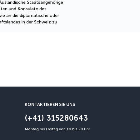
 Ausländische Staatsangehörige
ften und Konsulate des
ie an die diplomatische oder
nftslandes in der Schweiz zu
Stornierungsgarantie
Eine Stornierung ist bis zu 3
KONTAKTIEREN SIE UNS
(+41) 315280643
Montag bis Freitag von 10 bis 20 Uhr