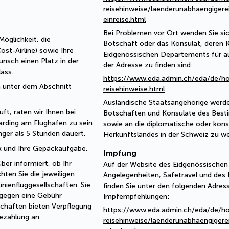
reisehinweise/laenderunabhaengigere
einreise.html
Bei Problemen vor Ort wenden Sie sic
öglichkeit, die 
Botschaft oder das Konsulat, deren 
t-Airline) sowie Ihre 
Eidgenössischen Departements für a
nsch einen Platz in der 
der Adresse zu finden sind:
ass.
https://www.eda.admin.ch/eda/de/h
 unter dem Abschnitt 
reisehinweise.html
Ausländische Staatsangehörige werde
ft, raten wir Ihnen bei 
Botschaften und Konsulate des Best
rding am Flughafen zu sein 
sowie an die diplomatische oder kons
ger als 5 Stunden dauert.
Herkunftslandes in der Schweiz zu w
ck und Ihre Gepäckaufgabe.
Impfung
r informiert, ob Ihr 
Auf der Website des Eidgenössische
hten Sie die jeweiligen 
Angelegenheiten, Safetravel und des
enfluggesellschaften. Sie 
finden Sie unter den folgenden Adres
gegen eine Gebühr 
Impfempfehlungen:
chaften bieten Verpflegung 
https://www.eda.admin.ch/eda/de/h
ezahlung an. 
reisehinweise/laenderunabhaengigere