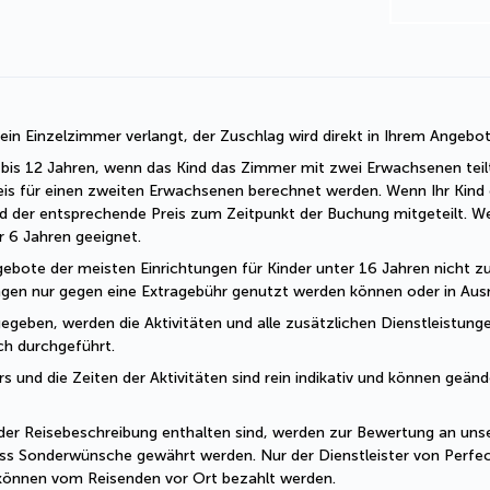
r ein Einzelzimmer verlangt, der Zuschlag wird direkt in Ihrem Angebo
 2 bis 12 Jahren, wenn das Kind das Zimmer mit zwei Erwachsenen teil
eis für einen zweiten Erwachsenen berechnet werden. Wenn Ihr Kind o
d der entsprechende Preis zum Zeitpunkt der Buchung mitgeteilt. W
er 6 Jahren geeignet.
ebote der meisten Einrichtungen für Kinder unter 16 Jahren nicht zug
ungen nur gegen eine Extragebühr genutzt werden können oder in Ausn
geben, werden die Aktivitäten und alle zusätzlichen Dienstleistungen
sch durchgeführt.
und die Zeiten der Aktivitäten sind rein indikativ und können geände
der Reisebeschreibung enthalten sind, werden zur Bewertung an unser
ss Sonderwünsche gewährt werden. Nur der Dienstleister von Perfec
 können vom Reisenden vor Ort bezahlt werden.