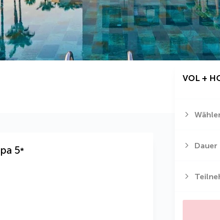
VOL + H
Wählen
Dauer
Spa
5
*
Teiln