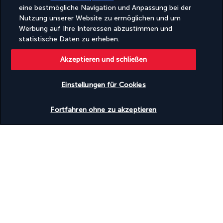
eine bestmögliche Navigation und Anpassung bei der
Einrichtungen
Nutzung unserer Website zu ermöglichen und um
Fitnesseinrichtungen
Werbung auf Ihre Interessen abzustimmen und
Konferenzfläche
statistische Daten zu erheben.
Konferenzzentrum
Tagungsräume
Akzeptieren und schließen
Zugänglichkeit
Einstellungen für Cookies
Hörassistenzsysteme verfügbar
Rollstuhlgerechte Parkplätze
Verfügbarkeit überprüfen
Rollstuhlgerechter Weg
Fortfahren ohne zu akzeptieren
Entdecken Sie dieses wunderschöne
Reiseziel
Nützliche Informationen