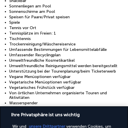
Snackbar
Sonnenliegen am Pool
Sonnenschirme am Pool
Speisen für Paare/Privat speisen
Spiele
Tennis vor Ort
Tennisplätze im Freien: 1
Tischtennis
Trockenreinigung/Wäschereiservice
Umfassende Bestimmungen für Lebensmittelabfälle
Umfassender Recyclingplan
Umweltfreundliche Kosmetikartikel
Umweltfreundliche Reinigungsmittel werden bereitgestellt
Unterstützung bei der Tourenplanung/beim Ticketerwerb
Vegane Menüoptionen verfügbar
Vegetarische Menüoptionen verfügbar
Vegetarisches Frühstück verfügbar
Von örtlichen Unternehmen organisierte Touren und
Aktivitäten
Wasserspender
Wechsel der Bettwäsche (auf Anfrage)
Wechsel der Handtücher (auf Anfrage)
Ihre Privatsphäre ist uns wichtig
Wellness in der Nähe
Wäscherei
Wir und
unsere Drittpartner
verwenden Cookies, um