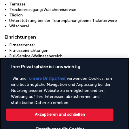
Terrasse
Trockenreinigung/Wäschereiservice
Täglich
Unterstützung bei der Tourenplanung/beim Ticketerwerb
Wäscherei
Einrichtungen
Fitnesscenter
Fitnesseinrichtungen
Full-Service-Wellnessbereich
Kinderbecken
Ihre Privatsphäre ist uns wichtig
Konferenzfläche
Tagungsräume
Wellnessangebote vor Ort
Wir und
unsere Drittpartner
verwenden Cookies, um
Wellnessbehandlungsraum/-räume
eine bestmögliche Navigation und Anpassung bei der
Nutzung unserer Website zu ermöglichen und um
Pension
Werbung auf Ihre Interessen abzustimmen und
Inbegriffenes Frühstück
statistische Daten zu erheben.
Inbegriffenes Frühstücksbuffet
Akzeptieren und schließen
+ Mehr Dienstleistungen