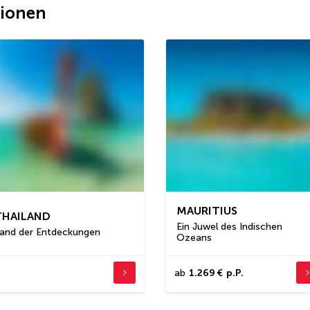
tionen
MAURITIUS
THAILAND
Ein Juwel des Indischen
and der Entdeckungen
Ozeans
ab
1.269 €
p.P.