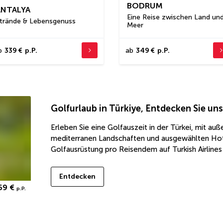
BODRUM
ANTALYA
Eine Reise zwischen Land un
trände & Lebensgenuss
Meer
b
339 €
p.P.
ab
349 €
p.P.
Golfurlaub in Türkiye
,
Entdecken Sie uns
Erleben Sie eine Golfauszeit in der Türkei, mit a
mediterranen Landschaften und ausgewählten Hotel
Golfausrüstung pro Reisendem auf Turkish Airlines
Entdecken
69 €
p.P.