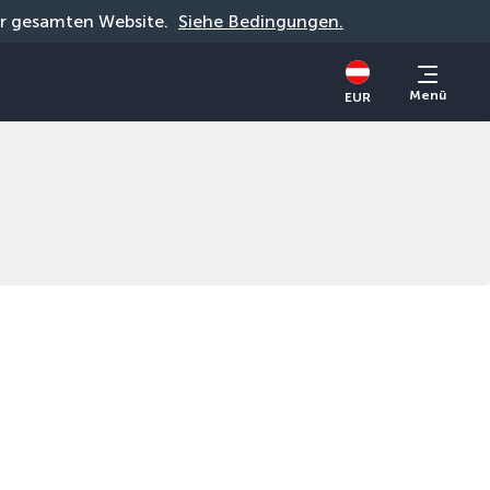
der gesamten Website. 
Siehe Bedingungen.
Menü
EUR
Stornierungsgarantie
Eine Stornierung ist bis zu 3