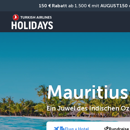
150 € Rabatt
 ab 1.500 € mit 
AUGUST150
 
Mauritius
Ein Juwel des Indischen O
Flug + Hotel
Rundreise