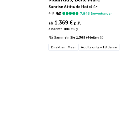
Sunrise Attitude Hotel
4
*
4,8
7.846
Bewertungen
1.369 €
ab
p.P.
3 nächte
,
inkl. flug
Sammeln Sie
1.369
+
Meilen
Direkt am Meer
Adults only +18 Jahre