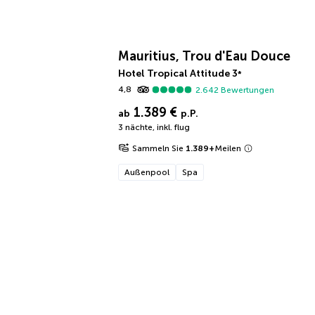
Mauritius, Trou d'Eau Douce
Hotel Tropical Attitude
3
*
4,8
2.642
Bewertungen
1.389 €
ab
p.P.
3 nächte
,
inkl. flug
Sammeln Sie
1.389
+
Meilen
Außenpool
Spa