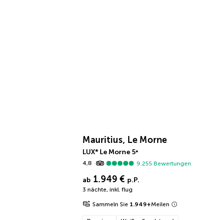
Mauritius, Le Morne
LUX* Le Morne
5
*
4,8
9.255
Bewertungen
1.949 €
ab
p.P.
3 nächte
,
inkl. flug
Sammeln Sie
1.949
+
Meilen