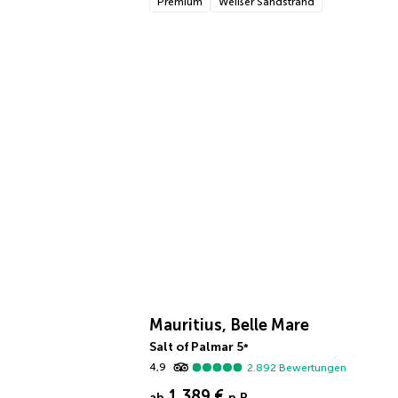
Premium
Weißer Sandstrand
Mauritius, Belle Mare
Salt of Palmar
5
*
4,9
2.892
Bewertungen
1.389 €
ab
p.P.