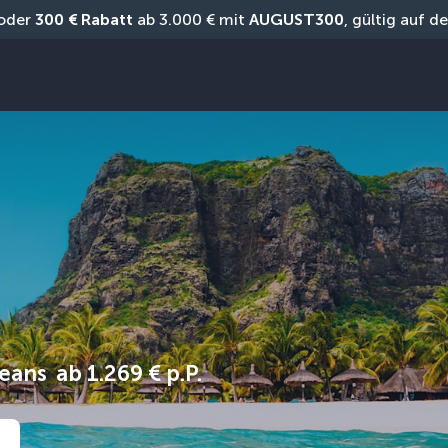
oder 
300 € Rabatt
 ab 3.000 € mit 
AUGUST300
, gültig auf 
zeans
ab
1.269 €
p.P.