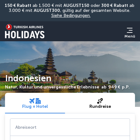
150 € Rabatt
 ab 1.500 € mit 
AUGUST150
 oder 
300 € Rabatt
 ab 
3.000 € mit 
AUGUST300
, gültig auf der gesamten Website. 
Siehe Bedingungen.
Menü
Indonesien
Natur, Kultur und unvergessliche Erlebnisse
ab
949 €
p.P.
Flug + Hotel
Rundreise
Abreiseort