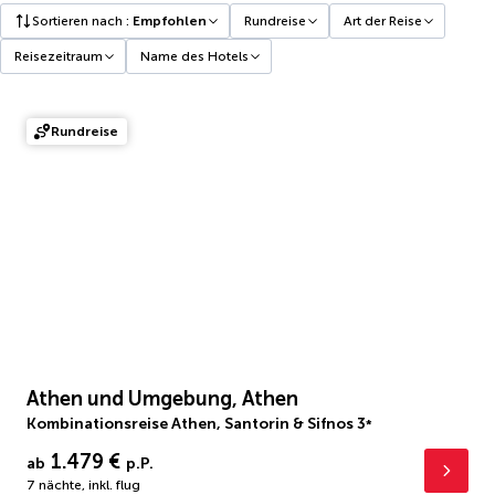
Sortieren nach
:
Empfohlen
Rundreise
Art der Reise
Reisezeitraum
Name des Hotels
Rundreise
Athen und Umgebung, Athen
Kombinationsreise Athen, Santorin & Sifnos
3
*
1.479 €
ab
p.P.
7 nächte
,
inkl. flug