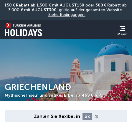
150 € Rabatt
 ab 1.500 € mit 
AUGUST150
 oder 
300 € Rabatt
 ab 
3.000 € mit 
AUGUST300
, gültig auf der gesamten Website. 
Siehe Bedingungen.
Menü
GRIECHENLAND
Mythische Inseln und antikes Erbe
ab
469 €
p.P.
Zahlen Sie flexibel in
2x