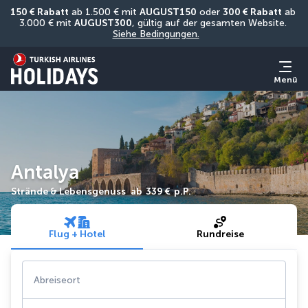
150 € Rabatt
 ab 1.500 € mit 
AUGUST150
 oder 
300 € Rabatt
 ab 
3.000 € mit 
AUGUST300
, gültig auf der gesamten Website. 
Siehe Bedingungen.
Menü
Antalya
Strände & Lebensgenuss
ab
339 €
p.P.
Flug + Hotel
Rundreise
Abreiseort