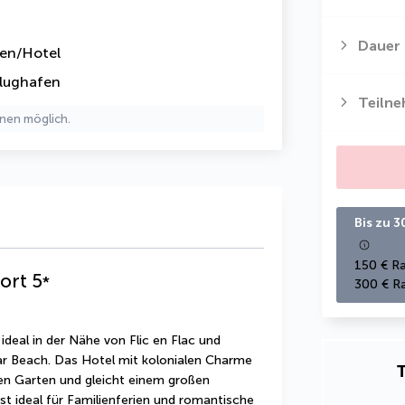
Dauer
fen/Hotel
lughafen
Teiln
nen möglich.
Bis zu 3
150 € Ra
ort
5
*
300 € Ra
deal in der Nähe von Flic en Flac und 
Beach. Das Hotel mit kolonialen Charme 
T
en Garten und gleicht einem großen 
st ideal für Familienferien und romantische 