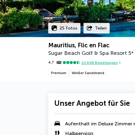
25 Fotos
Teilen
Mauritius, Flic en Flac
Sugar Beach Golf & Spa Resort
5
*
4,7
10.648
Bewertungen
Premium
Weißer Sandstrand
Unser Angebot für Sie
Aufenthalt im
Deluxe Zimmer m
Halbpension