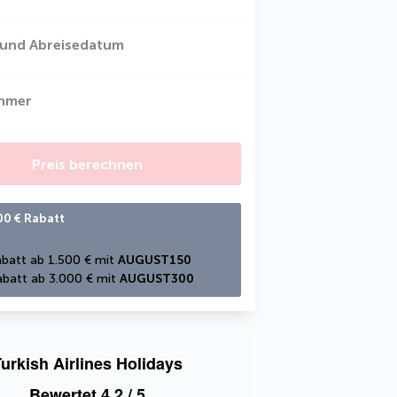
 und Abreisedatum
ehmer
Preis berechnen
00 € Rabatt
batt ab 1.500 € mit 
AUGUST150
batt ab 3.000 € mit 
AUGUST300
urkish Airlines Holidays
Bewertet
4,2
/ 5