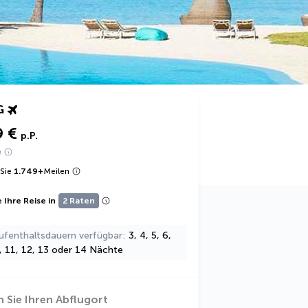
G
9 €
p.P.
e
Sie
1.749
+
Meilen
 Ihre Reise in
2 Raten
ufenthaltsdauern verfügbar
3, 4, 5, 6,
0, 11, 12, 13 oder 14 Nächte
 Sie Ihren Abflugort