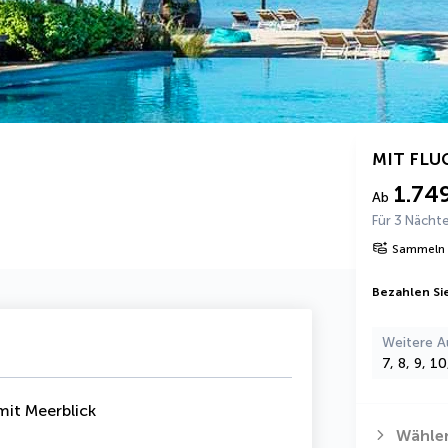
MIT FLU
1.74
Ab
Für 3 Nächt
Sammeln 
Bezahlen Sie
Weitere A
7, 8, 9, 1
it Meerblick
Wählen