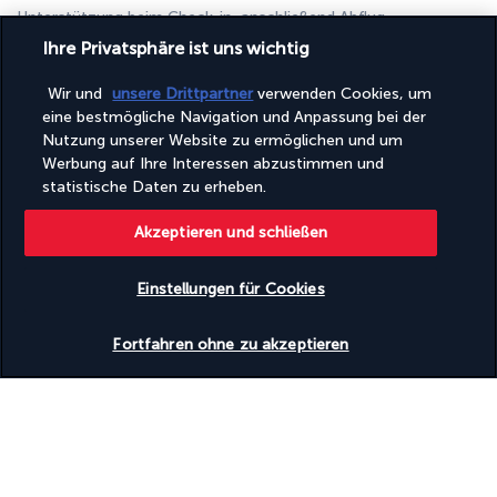
Unterstützung beim Check-in, anschließend Abflug.
Ihre Privatsphäre ist uns wichtig
Ihre Unterkünfte
Wir und
unsere Drittpartner
verwenden Cookies, um
eine bestmögliche Navigation und Anpassung bei der
Nutzung unserer Website zu ermöglichen und um
Während Ihrer Rundreise übernachten Sie im 5-Sterne-Hotel 
Werbung auf Ihre Interessen abzustimmen und
statistische Daten zu erheben.
Concorde El Salam (lokale Standards) oder einem ähnlichen 
Hotel.
Akzeptieren und schließen
Ihre Vollpension (ohne Getränke &
Einstellungen für Cookies
Wasserflasche)
Verfügbarkeit überprüfen
Fortfahren ohne zu akzeptieren
WISSENSWERTES
Nützliche Informationen