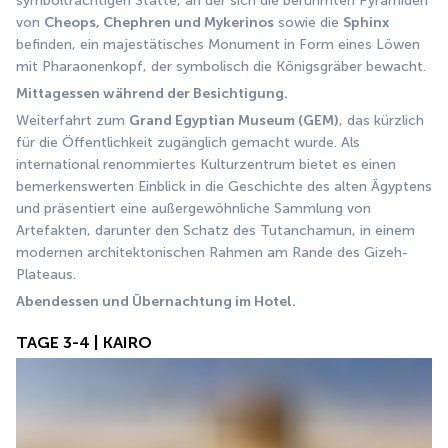
symbolträchtigen Stätte, an der sich die berühmten Pyramiden 
von 
Cheops, Chephren und Mykerinos
 sowie die 
Sphinx
befinden, ein majestätisches Monument in Form eines Löwen 
mit Pharaonenkopf, der symbolisch die Königsgräber bewacht.
Mittagessen während der Besichtigung.
Weiterfahrt zum 
Grand Egyptian Museum (GEM)
, das kürzlich 
für die Öffentlichkeit zugänglich gemacht wurde. Als 
international renommiertes Kulturzentrum bietet es einen 
bemerkenswerten Einblick in die Geschichte des alten Ägyptens 
und präsentiert eine außergewöhnliche Sammlung von 
Artefakten, darunter den Schatz des Tutanchamun, in einem 
modernen architektonischen Rahmen am Rande des Gizeh-
Plateaus.
Abendessen und Übernachtung im Hotel.
TAGE 3-4 | KAIRO