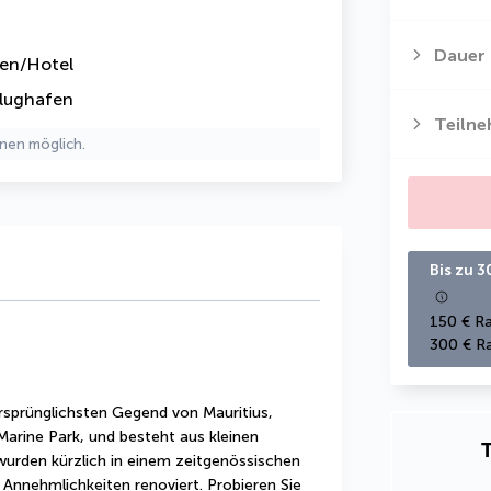
Dauer
fen/Hotel
lughafen
Teiln
nen möglich.
Bis zu 3
150 € Ra
300 € Ra
 ursprünglichsten Gegend von Mauritius, 
rine Park, und besteht aus kleinen 
T
rden kürzlich in einem zeitgenössischen 
 Annehmlichkeiten renoviert. Probieren Sie 