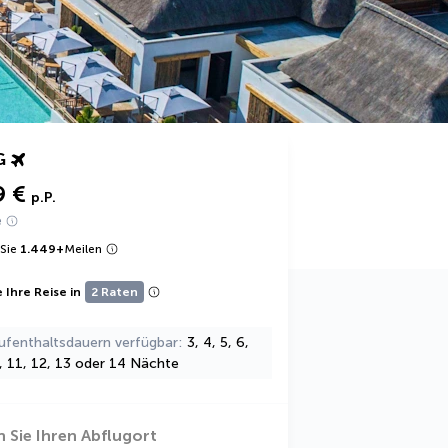
G
9 €
p.P.
e
Sie
1.449
+
Meilen
 Ihre Reise in
2 Raten
ufenthaltsdauern verfügbar
3, 4, 5, 6,
0, 11, 12, 13 oder 14 Nächte
 Sie Ihren Abflugort