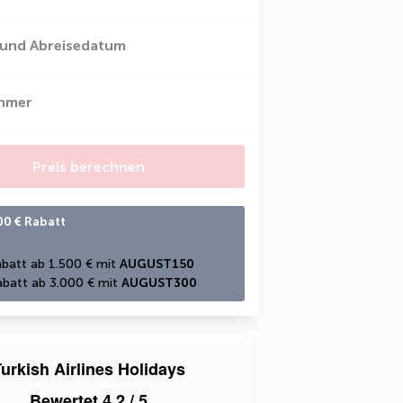
 und Abreisedatum
ehmer
Preis berechnen
00 € Rabatt
batt ab 1.500 € mit 
AUGUST150
batt ab 3.000 € mit 
AUGUST300
urkish Airlines Holidays
Bewertet
4,2
/ 5