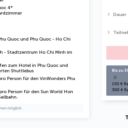
uoc 4*
dardzimmer
Dauer
Teiln
 Phu Quoc und Phu Quoc - Ho Chi
nh - Stadtzentrum Ho Chi Minh im
fen zum Hotel in Phu Quoc und
erten Shuttlebus
Bis zu 3
e pro Person für den VinWonders Phu
150 € Ra
300 € Ra
t pro Person für den Sun World Hon
eilbahn.
nen möglich.
T