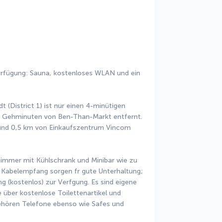
Verfügung: Sauna, kostenloses WLAN und ein 
t (District 1) ist nur einen 4-minütigen 
Gehminuten von Ben-Than-Markt entfernt.  
und 0,5 km von Einkaufszentrum Vincom 
 Zimmer mit Kühlschrank und Minibar wie zu 
Kabelempfang sorgen fr gute Unterhaltung; 
(kostenlos) zur Verfgung. Es sind eigene 
ber kostenlose Toilettenartikel und 
hören Telefone ebenso wie Safes und 