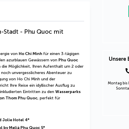
-Stadt - Phu Quoc mit
nergie von 
Ho Chi Minh 
für einen 3-tägigen 
Unsere 
den azurblauen Gewässern von 
Phu Quoc
 die Möglichkeit, Ihren Aufenthalt um 2 oder 
n noch unvergesslicheres Abenteuer zu 
gung von Ho Chi Minh und der 
Montag bis 
t Ihre Reise ein idyllischer Ausflug zu 
Sonntag
nkludierten Eintritten zu den 
Wasserparks 
Hon Thom Phu Quoc
, perfekt für 
d Jolie Hotel 4*
ol by Meliá Phu Quoc 5*