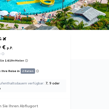
G
9 €
p.P.
e
Sie
1.619
+
Meilen
 Ihre Reise in
2 Raten
ufenthaltsdauern verfügbar
7, 9 oder
e
 Sie Ihren Abflugort