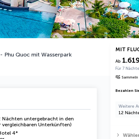
MIT FLU
 - Phu Quoc mit Wasserpark
1.61
Ab
Für 7 Nächt
Sammeln 
Bezahlen Sie
Weitere A
12 Nächt
12 Nächten untergebracht in den
 vergleichbaren Unterkünften)
Hotel 4*
Wählen
er