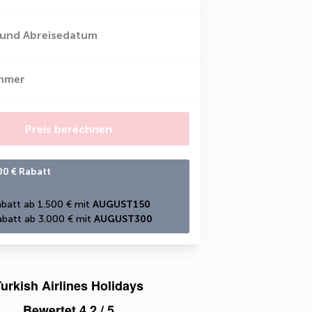
 und Abreisedatum
ehmer
Preis berechnen
00 € Rabatt
batt ab 1.500 € mit 
AUGUST150
batt ab 3.000 € mit 
AUGUST300
urkish Airlines Holidays
Bewertet
4,2
/ 5