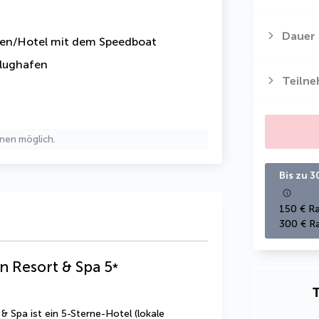
Dauer
fen/Hotel mit dem Speedboat
lughafen
Teiln
nen möglich.
Bis zu 3
150 € Ra
300 € Ra
n Resort & Spa
5
*
T
 Spa ist ein 5-Sterne-Hotel (lokale 