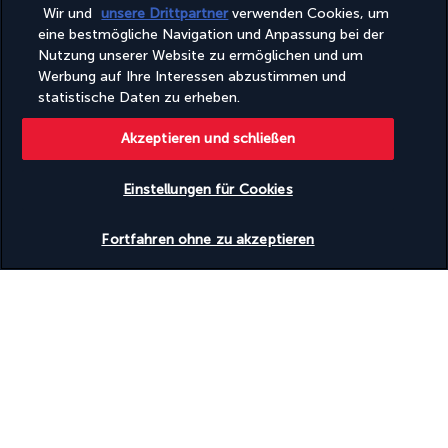
Wir und
unsere Drittpartner
verwenden Cookies, um
eine bestmögliche Navigation und Anpassung bei der
Nutzung unserer Website zu ermöglichen und um
Werbung auf Ihre Interessen abzustimmen und
statistische Daten zu erheben.
Frühstück im Hotel.
Akzeptieren und schließen
Transfer vom Hotel zum Hafen von Sifnos und Fährüberfahrt 
nach Athen, anschließend Transfer zu Ihrem Hotel in Athen.
Einstellungen für Cookies
Übernachtung im Hotel.
Verfügbarkeit überprüfen
Fortfahren ohne zu akzeptieren
Tag 8 | Athen
Frühstück im Hotel.