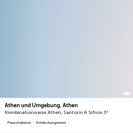
Athen und Umgebung, Athen
Kombinationsreise Athen, Santorin & Sifnos
3
*
Pauschalreise
Entdeckungsreise