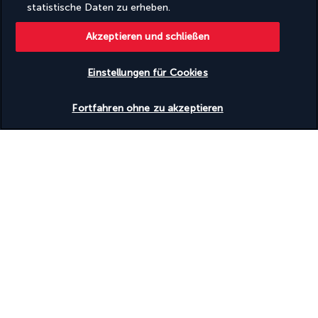
statistische Daten zu erheben.
Basierend auf
950
Meinungen
Akzeptieren und schließen
Einstellungen für Cookies
Verfügbarkeit überprüfen
Fortfahren ohne zu akzeptieren
Unsere Experten stehen Ihnen zur Seite
(+43) 14240018
Montag bis Freitag von 10:00 bis 20:00 Uhr. Samstag und
Sonntag von 10:00 bis 18:00 Uhr verfügbar (am Wochenende
nur auf Englisch)
Tarif je nach Betreiber
Produktnummer: 380444
Warum es sich lohnt, mit uns zu