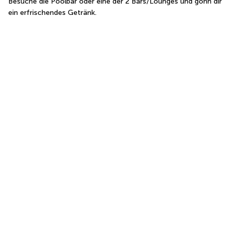
Besuche die Poolbar oder eine der 2 Bars/Lounges und gönn dir 
ein erfrischendes Getränk.