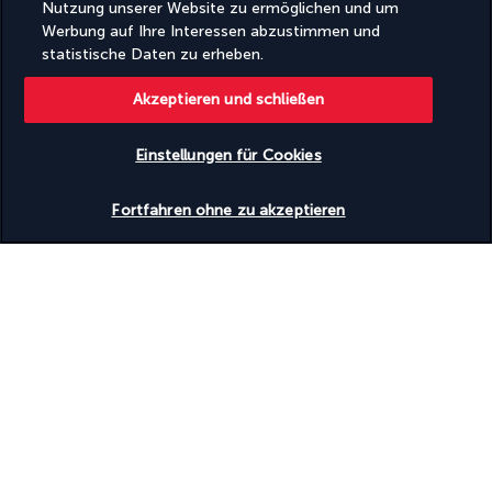
Nutzung unserer Website zu ermöglichen und um
Nützliche Informationen
Werbung auf Ihre Interessen abzustimmen und
statistische Daten zu erheben.
Akzeptieren und schließen
Einstellungen für Cookies
Turkish Airlines Holidays
Verfügbarkeit überprüfen
Bewertet
4,2
/ 5
Fortfahren ohne zu akzeptieren
Basierend auf
954
Meinungen
Unsere Experten stehen Ihnen zur Seite
(+43) 14240018