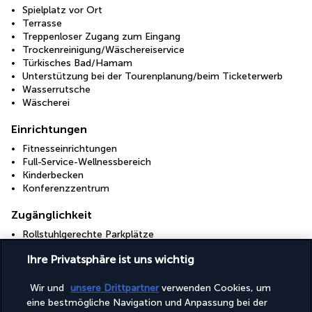
Spielplatz vor Ort
Terrasse
Treppenloser Zugang zum Eingang
Trockenreinigung/Wäschereiservice
Türkisches Bad/Hamam
Unterstützung bei der Tourenplanung/beim Ticketerwerb
Wasserrutsche
Wäscherei
Einrichtungen
Fitnesseinrichtungen
Full-Service-Wellnessbereich
Kinderbecken
Konferenzzentrum
Zugänglichkeit
Rollstuhlgerechte Parkplätze
Rollstuhlgerechter Weg
Ihre Privatsphäre ist uns wichtig
Entdecken Sie dieses wunderschöne
Wir und
unsere Drittpartner
verwenden Cookies, um
Reiseziel
eine bestmögliche Navigation und Anpassung bei der