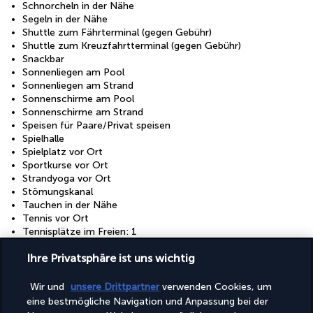
Schnorcheln in der Nähe
Segeln in der Nähe
Shuttle zum Fährterminal (gegen Gebühr)
Shuttle zum Kreuzfahrtterminal (gegen Gebühr)
Snackbar
Sonnenliegen am Pool
Sonnenliegen am Strand
Sonnenschirme am Pool
Sonnenschirme am Strand
Speisen für Paare/Privat speisen
Spielhalle
Spielplatz vor Ort
Sportkurse vor Ort
Strandyoga vor Ort
Stömungskanal
Tauchen in der Nähe
Tennis vor Ort
Tennisplätze im Freien: 1
Tennisstunden vor Ort
Ihre Privatsphäre ist uns wichtig
Terrasse
Treppenloser Zugang zum Eingang
Trockenreinigung/Wäschereiservice
Wir und
unsere Drittpartner
verwenden Cookies, um
Umfassende Bestimmungen für Lebensmittelabfälle
eine bestmögliche Navigation und Anpassung bei der
Umfassender Recyclingplan