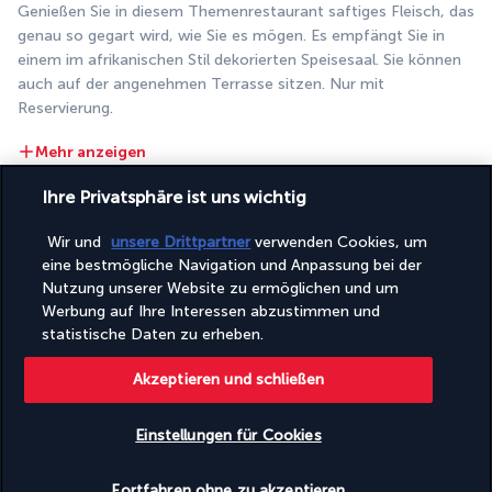
Genießen Sie in diesem Themenrestaurant saftiges Fleisch, das 
genau so gegart wird, wie Sie es mögen. Es empfängt Sie in 
einem im afrikanischen Stil dekorierten Speisesaal. Sie können 
auch auf der angenehmen Terrasse sitzen. Nur mit 
Reservierung.
Mehr anzeigen
Ihre Privatsphäre ist uns wichtig
Aktivitäten & Lifestyle
Wir und
unsere Drittpartner
verwenden Cookies, um
eine bestmögliche Navigation und Anpassung bei der
Nutzung unserer Website zu ermöglichen und um
Mit vier Pools, einem weißen Sandstrand in nur wenigen 
Werbung auf Ihre Interessen abzustimmen und
Gehminuten von Ihrem Zimmer und einem Spa stehen 
statistische Daten zu erheben.
Farniente und Schwimmen im Mittelpunkt Ihres Aufenthalts. 
Das Resort bietet außerdem zahlreiche Aktivitäten.
Akzeptieren und schließen
Schwimmen Sie jeden Morgen in einem anderen Pool, um Ihre 
Einstellungen für Cookies
Muskeln zu entspannen. Auf einer der schwimmenden 
Sonnenliegen können Sie Ihre Bräune perfektionieren, ohne das 
Verfügbarkeit überprüfen
Wasser zu verlassen. Graben Sie Ihre Füße am Strand in den 
Fortfahren ohne zu akzeptieren