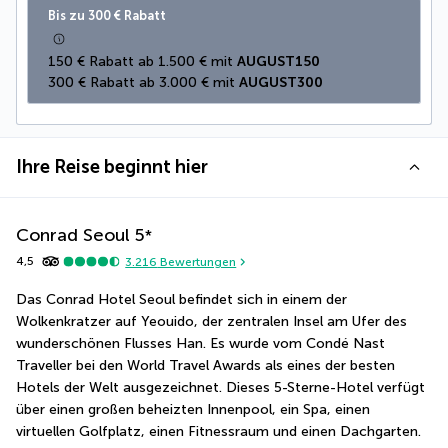
Bis zu 300 € Rabatt
150 € Rabatt ab 1.500 € mit 
AUGUST150
300 € Rabatt ab 3.000 € mit 
AUGUST300
Ihre Reise beginnt hier
Conrad Seoul
5
*
4,5
3.216
Bewertungen
Das Conrad Hotel Seoul befindet sich in einem der 
Wolkenkratzer auf Yeouido, der zentralen Insel am Ufer des 
wunderschönen Flusses Han. Es wurde vom Condé Nast 
Traveller bei den World Travel Awards als eines der besten 
Hotels der Welt ausgezeichnet. Dieses 5-Sterne-Hotel verfügt 
über einen großen beheizten Innenpool, ein Spa, einen 
virtuellen Golfplatz, einen Fitnessraum und einen Dachgarten. 