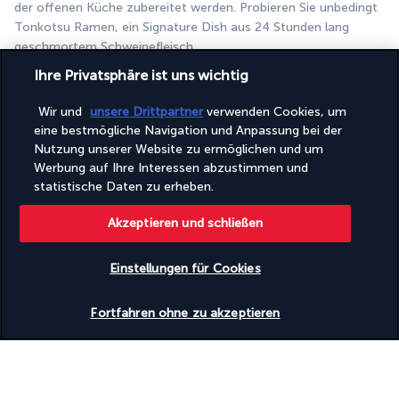
der offenen Küche zubereitet werden. Probieren Sie unbedingt 
Tonkotsu Ramen, ein Signature Dish aus 24 Stunden lang 
geschmortem Schweinefleisch.
Ihre Privatsphäre ist uns wichtig
The Executive Lounge
Wir und
unsere Drittpartner
verwenden Cookies, um
eine bestmögliche Navigation und Anpassung bei der
Nutzung unserer Website zu ermöglichen und um
Werbung auf Ihre Interessen abzustimmen und
statistische Daten zu erheben.
Akzeptieren und schließen
Diese schicke Lounge befindet sich in der 37. Etage und ist den 
Einstellungen für Cookies
Gästen der Executive-Zimmer vorbehalten. Sie ist ein luxuriöses 
und ruhiges Ambiente, in dem Sie den ganzen Tag über Ihre 
Verfügbarkeit überprüfen
Lieblingsgerichte und -getränke genießen können.
Fortfahren ohne zu akzeptieren
Mehr anzeigen