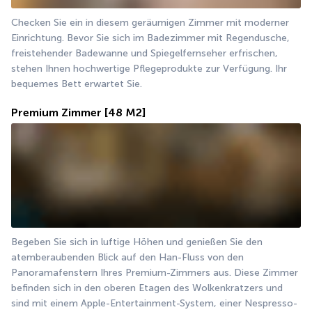
Checken Sie ein in diesem geräumigen Zimmer mit moderner 
Einrichtung. Bevor Sie sich im Badezimmer mit Regendusche, 
freistehender Badewanne und Spiegelfernseher erfrischen, 
stehen Ihnen hochwertige Pflegeprodukte zur Verfügung. Ihr 
bequemes Bett erwartet Sie.
Premium Zimmer
[48 M2]
Begeben Sie sich in luftige Höhen und genießen Sie den 
atemberaubenden Blick auf den Han-Fluss von den 
Panoramafenstern Ihres Premium-Zimmers aus. Diese Zimmer 
befinden sich in den oberen Etagen des Wolkenkratzers und 
sind mit einem Apple-Entertainment-System, einer Nespresso-