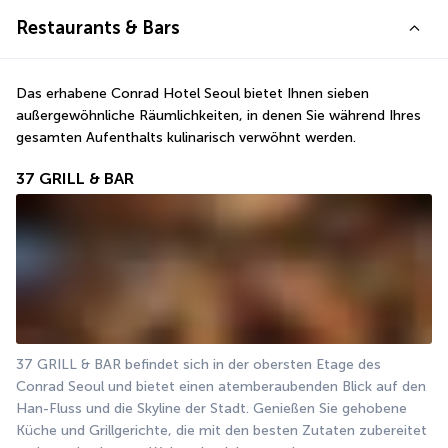
Restaurants & Bars
Das erhabene Conrad Hotel Seoul bietet Ihnen sieben 
außergewöhnliche Räumlichkeiten, in denen Sie während Ihres 
gesamten Aufenthalts kulinarisch verwöhnt werden.
37 GRILL & BAR
37 GRILL & BAR befindet sich in der obersten Etage des 
Conrad Seoul und bietet einen atemberaubenden Blick auf den 
Han-Fluss und die Skyline der Stadt. Genießen Sie gehobene 
Küche und Grillgerichte, die mit den besten Zutaten zubereitet 