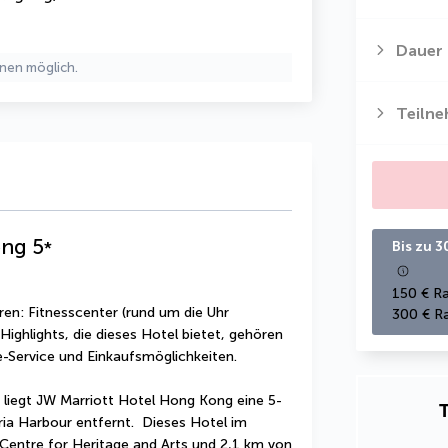
Dauer
nen möglich.
Teiln
ong
5
*
Bis zu 3
150 € Ra
en: Fitnesscenter (rund um die Uhr 
300 € Ra
ighlights, die dieses Hotel bietet, gehören 
Service und Einkaufsmöglichkeiten.
 liegt JW Marriott Hotel Hong Kong eine 5-
T
a Harbour entfernt.  Dieses Hotel im 
 Centre for Heritage and Arts und 2,1 km von 