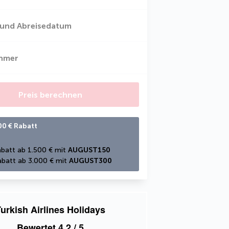
 und Abreisedatum
ehmer
Preis berechnen
00 € Rabatt
batt ab 1.500 € mit 
AUGUST150
batt ab 3.000 € mit 
AUGUST300
urkish Airlines Holidays
Bewertet
4,2
/ 5