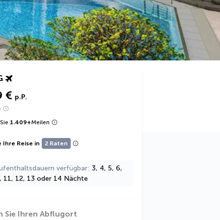
G
9 €
p.P.
e
Sie
1.409
+
Meilen
 Ihre Reise in
2 Raten
ufenthaltsdauern verfügbar
3, 4, 5, 6,
0, 11, 12, 13 oder 14 Nächte
 Sie Ihren Abflugort