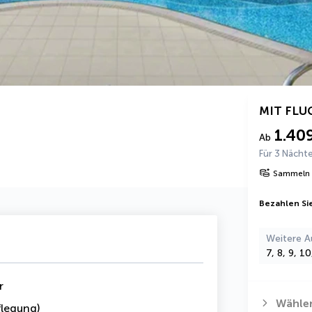
MIT FLU
1.40
Ab
Für 3 Nächt
Sammeln 
Bezahlen Sie
Weitere A
7, 8, 9, 1
r
Wählen
legung)