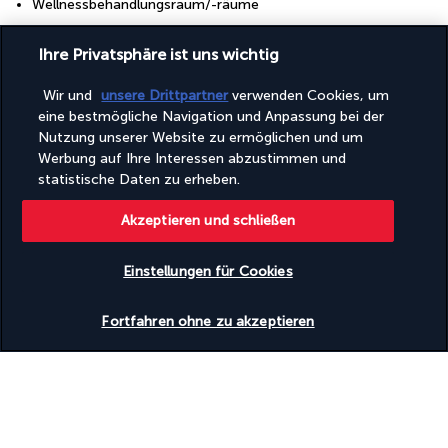
Wellnessbehandlungsraum/-räume
Zugänglichkeit
Ihre Privatsphäre ist uns wichtig
Brailleschrift oder -beschilderung
Rollstuhlgerecht
Wir und
unsere Drittpartner
verwenden Cookies, um
eine bestmögliche Navigation und Anpassung bei der
Nutzung unserer Website zu ermöglichen und um
Entdecken Sie dieses wunderschöne
Werbung auf Ihre Interessen abzustimmen und
Reiseziel
statistische Daten zu erheben.
Nützliche Informationen
Akzeptieren und schließen
Einstellungen für Cookies
Verfügbarkeit überprüfen
Fortfahren ohne zu akzeptieren
Turkish Airlines Holidays
Bewertet
4,2
/ 5