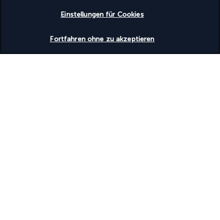
Einstellungen für Cookies
Unsere Experten stehen Ihnen zur Seite
Verfügbarkeit überprüfen
Fortfahren ohne zu akzeptieren
(+43) 14240018
Montag bis Freitag von 10:00 bis 20:00 Uhr. Samstag und
Sonntag von 10:00 bis 18:00 Uhr verfügbar (am Wochenende
nur auf Englisch)
Tarif je nach Betreiber
Produktnummer: 240057
Warum es sich lohnt, mit uns zu
verreisen
Das beste Urlaubsangebot zum besten Preis
Genießen Sie exklusive Rabatte und attraktive Extras auf unsere