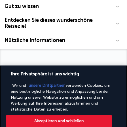
Gut zu wissen
Entdecken Sie dieses wunderschöne
Reiseziel
Nützliche Informationen
Turkish Airlines Holidays
Ihre Privatsphäre ist uns wichtig
Bewertet
4,2
/ 5
Wir und
unsere Drittpartner
verwenden Cookies, um
eine bestmögliche Navigation und Anpassung bei der
Nutzung unserer Website zu ermöglichen und um
Werbung auf Ihre Interessen abzustimmen und
Basierend auf
946
Meinungen
statistische Daten zu erheben.
Akzeptieren und schließen