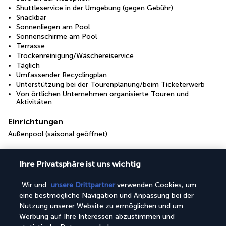
Shuttleservice in der Umgebung (gegen Gebühr)
Snackbar
Sonnenliegen am Pool
Sonnenschirme am Pool
Terrasse
Trockenreinigung/Wäschereiservice
Täglich
Umfassender Recyclingplan
Unterstützung bei der Tourenplanung/beim Ticketerwerb
Von örtlichen Unternehmen organisierte Touren und
Aktivitäten
Einrichtungen
Außenpool (saisonal geöffnet)
Pension
Ihre Privatsphäre ist uns wichtig
Inbegriffenes Frühstück
Inbegriffenes Frühstücksbuffet
Wir und
unsere Drittpartner
verwenden Cookies, um
eine bestmögliche Navigation und Anpassung bei der
Nutzung unserer Website zu ermöglichen und um
Nützliche Informationen
Werbung auf Ihre Interessen abzustimmen und