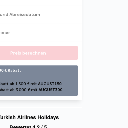
 und Abreisedatum
ehmer
Preis berechnen
00 € Rabatt
batt ab 1.500 € mit 
AUGUST150
batt ab 3.000 € mit 
AUGUST300
urkish Airlines Holidays
Bewertet
4,2
/ 5