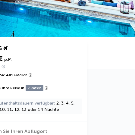
G
€
p.P.
e
Sie
409
+
Meilen
 Ihre Reise in
2 Raten
ufenthaltsdauern verfügbar
2, 3, 4, 5,
, 10, 11, 12, 13 oder 14 Nächte
 Sie Ihren Abflugort