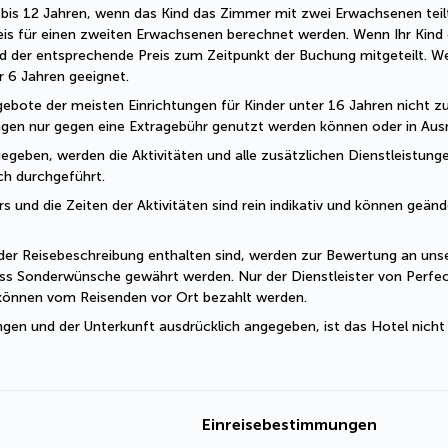
 2 bis 12 Jahren, wenn das Kind das Zimmer mit zwei Erwachsenen teil
eis für einen zweiten Erwachsenen berechnet werden. Wenn Ihr Kind o
d der entsprechende Preis zum Zeitpunkt der Buchung mitgeteilt. W
er 6 Jahren geeignet.
ebote der meisten Einrichtungen für Kinder unter 16 Jahren nicht zug
ungen nur gegen eine Extragebühr genutzt werden können oder in Ausn
geben, werden die Aktivitäten und alle zusätzlichen Dienstleistungen
sch durchgeführt.
und die Zeiten der Aktivitäten sind rein indikativ und können geände
der Reisebeschreibung enthalten sind, werden zur Bewertung an unser
ss Sonderwünsche gewährt werden. Nur der Dienstleister von Perfec
 können vom Reisenden vor Ort bezahlt werden.
ngen und der Unterkunft ausdrücklich angegeben, ist das Hotel nicht
Einreisebestimmungen