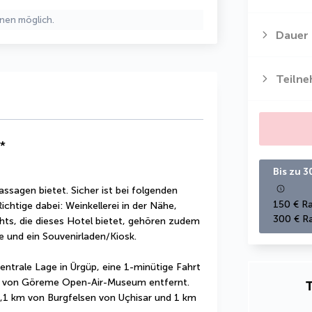
nen möglich.
Dauer
Teiln
*
Bis zu 3
ssagen bietet. Sicher ist bei folgenden 
150 € Ra
chtige dabei: Weinkellerei in der Nähe, 
300 € Ra
ts, die dieses Hotel bietet, gehören zudem 
 und ein Souvenirladen/Kiosk.
ntrale Lage in Ürgüp, eine 1-minütige Fahrt 
 von Göreme Open-Air-Museum entfernt.  
T
,1 km von Burgfelsen von Uçhisar und 1 km 