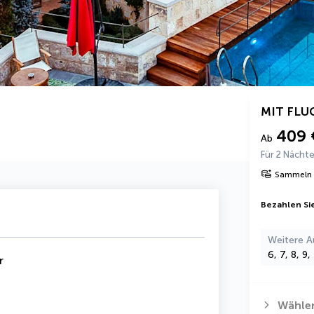
MIT FLU
409 
Ab
Für 2 Nächt
Sammeln 
Bezahlen Sie
Weitere A
6, 7, 8, 9
r
Wählen