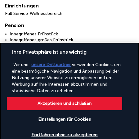
Einrichtungen
Full-Service-Wellnessbereich
Pension
Inbegriffenes Frühstück
Inbegriffenes großes Frühstück
Ihre Privatsphäre ist uns wichtig
Nützliche Informationen
Wir und
unsere Drittpartner
verwenden Cookies, um
eine bestmögliche Navigation und Anpassung bei der
Nutzung unserer Website zu ermöglichen und um
Werbung auf Ihre Interessen abzustimmen und
statistische Daten zu erheben.
Turkish Airlines Holidays
Akzeptieren und schließen
Bewertet
4,2
/ 5
Einstellungen für Cookies
Verfügbarkeit überprüfen
Basierend auf
954
Meinungen
Fortfahren ohne zu akzeptieren