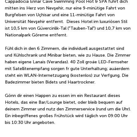
Cappadocia Ennar Cave Swimming Pool Hot & SPA führt dich 
mitten ins Herz von Nevşehir, nur eine 9-minütige Fahrt von 
Burgfelsen von Uçhisar und eine 11-minütige Fahrt von 
Universität Nevşehir entfernt.  Dieses Hotel im luxuriösen Stil 
ist 10,5 km von Güvercinlik-Tal ("Tauben-Tal") und 10,7 km von 
Nationalpark Göreme entfernt.
Fühl dich in den 6 Zimmern, die individuell ausgestattet sind 
und Kühlschrank und Minibar bieten, wie zu Hause. Die Zimmer 
haben eigene Lanais (Verandas). 40 Zoll groáe LED-Fernseher 
mit Satellitenempfang sorgen fr gute Unterhaltung; auáerdem 
steht ein WLAN-Internetzugang (kostenlos) zur Verfgung. Die 
Badezimmer bieten Bidets und Haartrockner.
Gönn dir einen Happen zu essen im ein Restaurant dieses 
Hotels, das eine Bar/Lounge bietet, oder bleib bequem auf 
deinem Zimmer und nutz den Zimmerservice (rund um die Uhr). 
Ein inbegriffenes großes Frühstück wird täglich von 09:00 Uhr 
bis 10:30 Uhr angeboten.