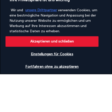
Entdecken Sie dieses wunderschöne
Wir und
unsere Drittpartner
verwenden Cookies, um
Reiseziel
eine bestmögliche Navigation und Anpassung bei der
Nutzung unserer Website zu ermöglichen und um
Nützliche Informationen
Werbung auf Ihre Interessen abzustimmen und
statistische Daten zu erheben.
Akzeptieren und schließen
Einstellungen für Cookies
Warum es sich lohnt, mit uns zu
verreisen
Fortfahren ohne zu akzeptieren
Das beste Urlaubsangebot zum besten Preis
Genießen Sie exklusive Rabatte und attraktive Extras auf unsere
ausgewählten Urlaubsangebote.