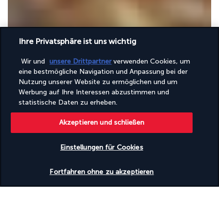
Ihre Privatsphäre ist uns wichtig
Während die Sonne über der indonesischen Hauptstadt 
Wir und
unsere Drittpartner
verwenden Cookies, um
aufgeht, empfängt Sie das Café Gran Vía an seinen 
eine bestmögliche Navigation und Anpassung bei der
Frühstücksbuffets mit süßen und herzhaften Speisen. Zum 
Nutzung unserer Website zu ermöglichen und um
Mittag- und Abendessen erhalten Sie hier hochwertige 
Werbung auf Ihre Interessen abzustimmen und
statistische Daten zu erheben.
asiatische und internationale Gerichte.
Mehr anzeigen
Akzeptieren und schließen
Einstellungen für Cookies
Aktivitäten & Lifestyle
Verfügbarkeit überprüfen
Fortfahren ohne zu akzeptieren
Im Stadtteil Setiabudi genießt das Gran Melia Jakarta eine 
ideale Lage, um zu zweit oder mit der Familie die schönsten 
Ecken der indonesischen Hauptstadt zu erkunden.