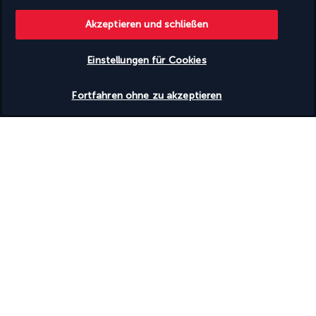
Ihr Angebot
Akzeptieren und schließen
Entdecken Sie dieses wunderschöne
Reiseziel
Einstellungen für Cookies
Verfügbarkeit überprüfen
Nützliche Informationen
Fortfahren ohne zu akzeptieren
Turkish Airlines Holidays
Bewertet
4,2
/ 5
Basierend auf
953
Meinungen