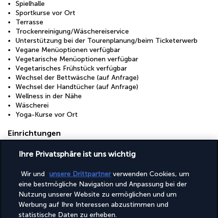
Spielhalle
Sportkurse vor Ort
Terrasse
Trockenreinigung/Wäschereiservice
Unterstützung bei der Tourenplanung/beim Ticketerwerb
Vegane Menüoptionen verfügbar
Vegetarische Menüoptionen verfügbar
Vegetarisches Frühstück verfügbar
Wechsel der Bettwäsche (auf Anfrage)
Wechsel der Handtücher (auf Anfrage)
Wellness in der Nähe
Wäscherei
Yoga-Kurse vor Ort
Einrichtungen
Fitnesseinrichtungen
Ihre Privatsphäre ist uns wichtig
Full-Service-Wellnessbereich
Konferenzzentrum
Wir und
unsere Drittpartner
verwenden Cookies, um
Rund um die Uhr geöffnete Fitnesseinrichtungen
Wellnessangebote vor Ort
eine bestmögliche Navigation und Anpassung bei der
Wellnessbehandlungsraum/-räume
Nutzung unserer Website zu ermöglichen und um
Werbung auf Ihre Interessen abzustimmen und
statistische Daten zu erheben.