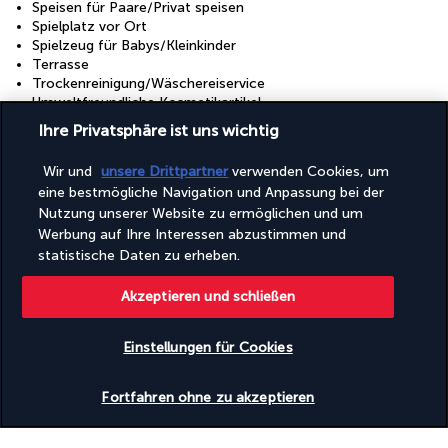
Speisen für Paare/Privat speisen
Spielplatz vor Ort
Spielzeug für Babys/Kleinkinder
Terrasse
Trockenreinigung/Wäschereiservice
Umweltfreundliche Kosmetikartikel
Unterstützung bei der Tourenplanung/beim Ticketerwerb
Ihre Privatsphäre ist uns wichtig
Von der Unterkunft organisiertes Abendessen
Von der Unterkunft organisiertes Abendessen (Reservierung
Wir und
unsere Drittpartner
verwenden Cookies, um
erforderlich)
eine bestmögliche Navigation und Anpassung bei der
Wellness in der Nähe
Nutzung unserer Website zu ermöglichen und um
Wäscherei
Yoga-Kurse vor Ort
Werbung auf Ihre Interessen abzustimmen und
statistische Daten zu erheben.
Einrichtungen
Akzeptieren und schließen
Fitnesscenter
Fitnesseinrichtungen
Full-Service-Wellnessbereich
Einstellungen für Cookies
Konferenzfläche
Konferenzzentrum
Verfügbarkeit überprüfen
Pool
Fortfahren ohne zu akzeptieren
Rund um die Uhr geöffnete Fitnesseinrichtungen
Wellnessangebote vor Ort