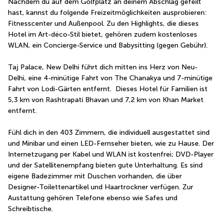
Nachdem du auf dem Golfplatz an deinem Abschlag gefeilt 
hast, kannst du folgende Freizeitmöglichkeiten ausprobieren: 
Fitnesscenter und Außenpool. Zu den Highlights, die dieses 
Hotel im Art-déco-Stil bietet, gehören zudem kostenloses 
WLAN, ein Concierge-Service und Babysitting (gegen Gebühr).
Taj Palace, New Delhi führt dich mitten ins Herz von Neu-
Delhi, eine 4-minütige Fahrt von The Chanakya und 7-minütige 
Fahrt von Lodi-Gärten entfernt.  Dieses Hotel für Familien ist 
5,3 km von Rashtrapati Bhavan und 7,2 km von Khan Market 
entfernt.
Fühl dich in den 403 Zimmern, die individuell ausgestattet sind 
und Minibar und einen LED-Fernseher bieten, wie zu Hause. Der 
Internetzugang per Kabel und WLAN ist kostenfrei; DVD-Player 
und der Satellitenempfang bieten gute Unterhaltung. Es sind 
eigene Badezimmer mit Duschen vorhanden, die über 
Designer-Toilettenartikel und Haartrockner verfügen. Zur 
Austattung gehören Telefone ebenso wie Safes und 
Schreibtische.