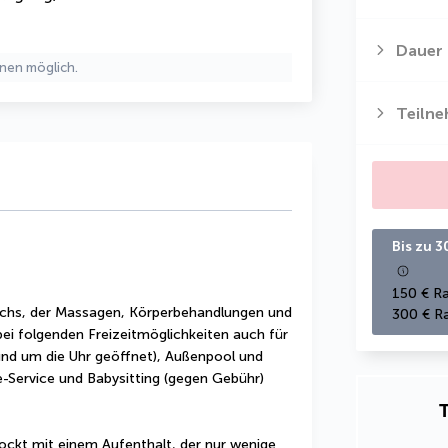
Dauer
nen möglich.
Teiln
Bis zu 3
150 € Ra
ichs, der Massagen, Körperbehandlungen und 
300 € Ra
bei folgenden Freizeitmöglichkeiten auch für 
rund um die Uhr geöffnet), Außenpool und 
Service und Babysitting (gegen Gebühr) 
T
ockt mit einem Aufenthalt, der nur wenige 