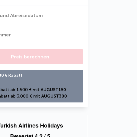
 und Abreisedatum
ehmer
Preis berechnen
00 € Rabatt
batt ab 1.500 € mit 
AUGUST150
batt ab 3.000 € mit 
AUGUST300
urkish Airlines Holidays
Bewertet
4,2
/ 5