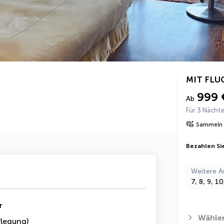
MIT FLU
999 
Ab
Für 3 Nächt
Sammeln 
Bezahlen Sie
Weitere A
7, 8, 9, 1
r
Wählen
legung)