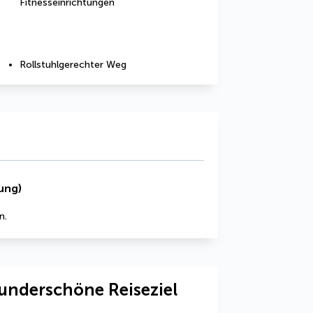
Fitnesseinrichtungen
Rollstuhlgerechter Weg
ung)
n.
underschöne Reiseziel