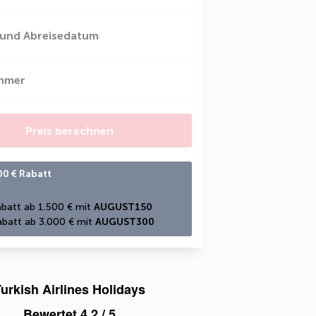
 und Abreisedatum
ehmer
Preis berechnen
00 € Rabatt
batt ab 1.500 € mit 
AUGUST150
batt ab 3.000 € mit 
AUGUST300
urkish Airlines Holidays
Bewertet
4,2
/ 5