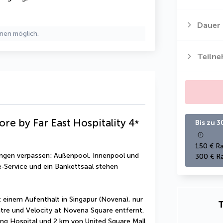
Dauer
nen möglich.
Teiln
re by Far East Hospitality
4
*
Bis zu 3
150 € Ra
ungen verpassen: Außenpool, Innenpool und 
300 € Ra
Service und ein Bankettsaal stehen 
einem Aufenthalt in Singapur (Novena), nur 
T
re und Velocity at Novena Square entfernt.  
ng Hospital und 2 km von United Square Mall 