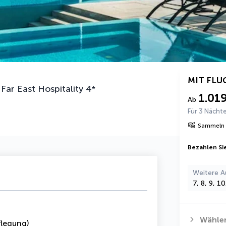
MIT FLU
ar East Hospitality
4
*
1.01
Ab
Für 3 Nächt
Sammeln 
Bezahlen Sie
Weitere A
7, 8, 9, 1
Wählen
legung)