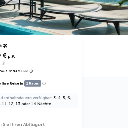
G
9 €
p.P.
e
Sie
1.019
+
Meilen
 Ihre Reise in
2 Raten
ufenthaltsdauern verfügbar
3, 4, 5, 6,
0, 11, 12, 13 oder 14 Nächte
 Sie Ihren Abflugort