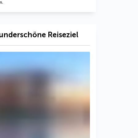
n.
underschöne Reiseziel