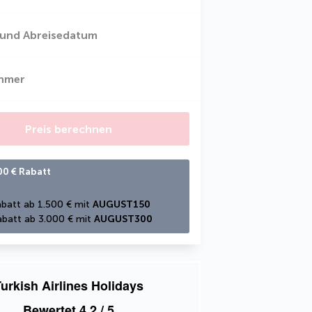
 und Abreisedatum
ehmer
Preis berechnen
00 € Rabatt
batt ab 1.500 € mit 
AUGUST150
batt ab 3.000 € mit 
AUGUST300
urkish Airlines Holidays
Bewertet
4,2
/ 5