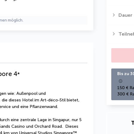
Dauer
nen möglich.
Teiln
pore
4
*
Bis zu 3
150 € Ra
gen wie: Außenpool und 
300 € Ra
die dieses Hotel im Art-déco-Stil bietet, 
ervice und eine Pflanzenwand.
urch eine zentrale Lage in Singapur, nur 5 
T
Sands Casino und Orchard Road.  Dieses 
,4 km von Universal Studios Singapore™ 