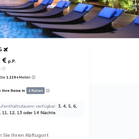
G
 €
p.P.
e
Sie
1.119
+
Meilen
 Ihre Reise in
2 Raten
ufenthaltsdauern verfügbar
3, 4, 5, 6,
0, 11, 12, 13 oder 14 Nächte
 Sie Ihren Abflugort