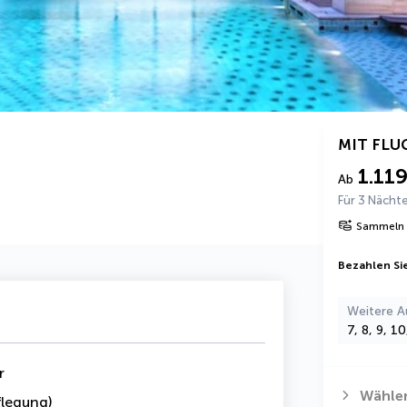
MIT FLU
1.119
Ab
Für 3 Nächt
Sammeln 
Bezahlen Sie
Weitere A
7, 8, 9, 1
r
Wählen
legung)