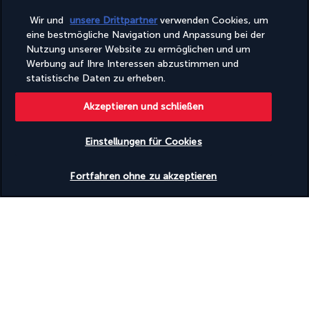
Wir und
unsere Drittpartner
verwenden Cookies, um
Entdecken Sie dieses wunderschöne
eine bestmögliche Navigation und Anpassung bei der
Reiseziel
Nutzung unserer Website zu ermöglichen und um
Werbung auf Ihre Interessen abzustimmen und
statistische Daten zu erheben.
Nützliche Informationen
Akzeptieren und schließen
Einstellungen für Cookies
Turkish Airlines Holidays
Verfügbarkeit überprüfen
Fortfahren ohne zu akzeptieren
Bewertet
4,2
/ 5
Basierend auf
955
Meinungen