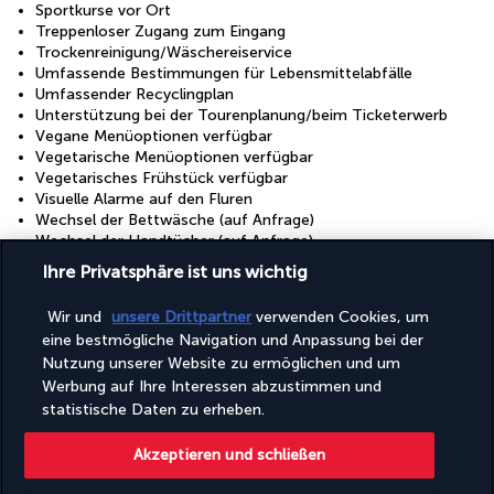
Sportkurse vor Ort
Treppenloser Zugang zum Eingang
Trockenreinigung/Wäschereiservice
Umfassende Bestimmungen für Lebensmittelabfälle
Umfassender Recyclingplan
Unterstützung bei der Tourenplanung/beim Ticketerwerb
Vegane Menüoptionen verfügbar
Vegetarische Menüoptionen verfügbar
Vegetarisches Frühstück verfügbar
Visuelle Alarme auf den Fluren
Wechsel der Bettwäsche (auf Anfrage)
Wechsel der Handtücher (auf Anfrage)
Wellness in der Nähe
Ihre Privatsphäre ist uns wichtig
Wäscherei
Yoga-Kurse vor Ort
Wir und
unsere Drittpartner
verwenden Cookies, um
Überdachte Parkplätze
eine bestmögliche Navigation und Anpassung bei der
Überdachte Parkplätze
Nutzung unserer Website zu ermöglichen und um
Werbung auf Ihre Interessen abzustimmen und
Einrichtungen
statistische Daten zu erheben.
Casino
Full-Service-Wellnessbereich
Akzeptieren und schließen
Kinderbecken
Konferenzfläche