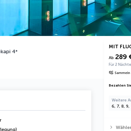
MIT FLU
pkapi
4
*
289 
Ab
Für 2 Nächt
Sammeln 
Bezahlen Sie
Weitere A
6, 7, 8, 9
r
Wählen
legung)