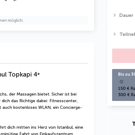
Dauer
nen möglich.
Teiln
bul Topkapi
4
*
Bis zu 3
150 € Ra
s, der Massagen bietet. Sicher ist bei 
300 € Ra
dich das Richtige dabei: Fitnesscenter, 
et auch kostenloses WLAN, ein Concierge-
T
rt dich mitten ins Herz von Istanbul, eine 
6-minütige Fahrt von Einkaufszentrum 