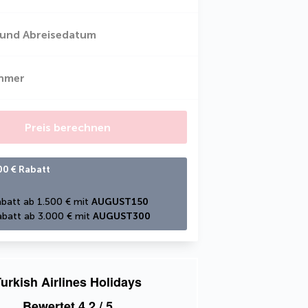
 und Abreisedatum
ehmer
Preis berechnen
00 € Rabatt
batt ab 1.500 € mit 
AUGUST150
batt ab 3.000 € mit 
AUGUST300
urkish Airlines Holidays
Bewertet
4,2
/ 5